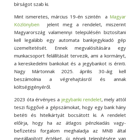
bírságot szab ki.
Mint ismeretes, március 19-én szintén a
Magyar
Közlönyben
jelent meg a rendelet, miszerint
Magyarország valamennyi településén biztosítani
kell legalább egy automata bankjegykiadó gép
üzemeltetését.
Ennek megvalósítására egy
munkacsoport felállítását tervezik, ami a kormányt,
a kereskedelmi bankokat és a jegybankot is érinti.
Nagy Mártonnak 2025. április 30-áig kell
beszámolnia a végrehajtásról és annak
költségigényéről.
2023 óta érvényes a
jegybanki rendelet
, mely attól
teszi függővé a gépszámokat, hogy egy bank hány
betéti és hitelkártyát bocsátott ki. A rendelet
előírja, hogy ha az átlagos pénzkiadás vagy-
befizetési forgalom meghaladja az MNB által
megállapított értéket, új gépek telepítésére van