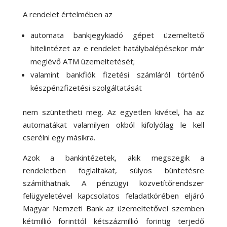
A rendelet értelmében az
automata bankjegykiadó gépet üzemeltető
hitelintézet az e rendelet hatálybalépésekor már
meglévő ATM üzemeltetését;
valamint bankfiók fizetési számláról történő
készpénzfizetési szolgáltatását
nem szüntetheti meg. Az egyetlen kivétel, ha az
automatákat valamilyen okból kifolyólag le kell
cserélni egy másikra.
Azok a bankintézetek, akik megszegik a
rendeletben foglaltakat, súlyos büntetésre
számíthatnak. A pénzügyi közvetítőrendszer
felügyeletével kapcsolatos feladatkörében eljáró
Magyar Nemzeti Bank az üzemeltetővel szemben
kétmillió forinttól kétszázmillió forintig terjedő