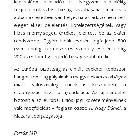
kapcsolódó szankciók is. Negyven százalékig
terjedő mulasztási bírság kiszabásának már csak
abban az esetben van helye, ha az adózó nem tett
eleget ekáer bejelentési kötelezettségének, vagy
hibás mennyiséget, értéket jelentett be az ekáer
rendszerbe. Egyéb hibák esetén legfeljebb 500
ezer forintig, természetes személy esetén pedig
200 ezer forintig terjedő bírság szabható ki.
Az Európai Bizottság az elmúlt években többször
hangot adott aggályainak a magyar ekáer-szabályok
miatt, valószínűleg ennek is köszönhető a
szabályozás hazai újragondolása. Az új rendelet
biztosítja az európai uniós jogi követelményeknek
való megfelelést – foglalta össze
H. Nagy Dániel
, a
Mazars adóigazgatója.
Forrás: MTI