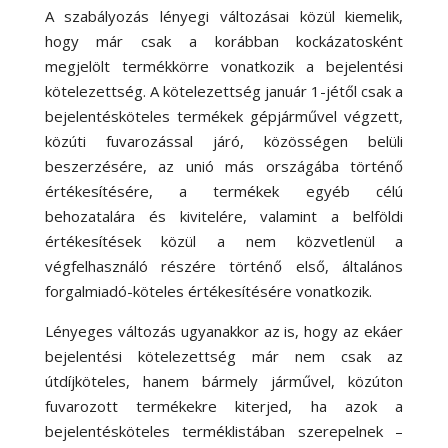
A szabályozás lényegi változásai közül kiemelik,
hogy már csak a korábban kockázatosként
megjelölt termékkörre vonatkozik a bejelentési
kötelezettség. A kötelezettség január 1-jétől csak a
bejelentésköteles termékek gépjárművel végzett,
közúti fuvarozással járó, közösségen belüli
beszerzésére, az unió más országába történő
értékesítésére, a termékek egyéb célú
behozatalára és kivitelére, valamint a belföldi
értékesítések közül a nem közvetlenül a
végfelhasználó részére történő első, általános
forgalmiadó-köteles értékesítésére vonatkozik.
Lényeges változás ugyanakkor az is, hogy az ekáer
bejelentési kötelezettség már nem csak az
útdíjköteles, hanem bármely járművel, közúton
fuvarozott termékekre kiterjed, ha azok a
bejelentésköteles terméklistában szerepelnek –