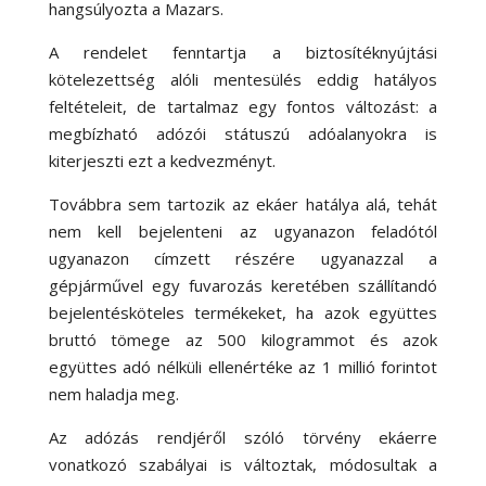
hangsúlyozta a Mazars.
A rendelet fenntartja a biztosítéknyújtási
kötelezettség alóli mentesülés eddig hatályos
feltételeit, de tartalmaz egy fontos változást: a
megbízható adózói státuszú adóalanyokra is
kiterjeszti ezt a kedvezményt.
Továbbra sem tartozik az ekáer hatálya alá, tehát
nem kell bejelenteni az ugyanazon feladótól
ugyanazon címzett részére ugyanazzal a
gépjárművel egy fuvarozás keretében szállítandó
bejelentésköteles termékeket, ha azok együttes
bruttó tömege az 500 kilogrammot és azok
együttes adó nélküli ellenértéke az 1 millió forintot
nem haladja meg.
Az adózás rendjéről szóló törvény ekáerre
vonatkozó szabályai is változtak, módosultak a