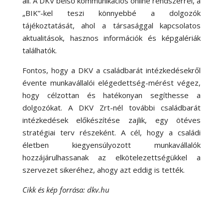
áll. A DKV belső kommunikációs online rendszerrel, a
„BIK”-kel teszi könnyebbé a dolgozók
tájékoztatását, ahol a társasággal kapcsolatos
aktualitások, hasznos információk és képgalériák
találhatók.
Fontos, hogy a DKV a családbarát intézkedésekről
évente munkavállalói elégedettség-mérést végez,
hogy célzottan és hatékonyan segíthesse a
dolgozókat. A DKV Zrt-nél további családbarát
intézkedések előkészítése zajlik, egy ötéves
stratégiai terv részeként. A cél, hogy a családi
életben kiegyensúlyozott munkavállalók
hozzájárulhassanak az elkötelezettségükkel a
szervezet sikeréhez, ahogy azt eddig is tették.
Cikk és kép forrása: dkv.hu