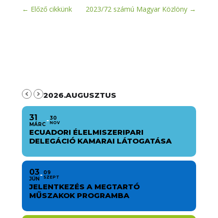
←
Előző cikkünk
2023/72 számú Magyar Közlöny
→
2026.AUGUSZTUS
31
30
NOV
MÁRC
ECUADORI ÉLELMISZERIPARI
DELEGÁCIÓ KAMARAI LÁTOGATÁSA
03
09
SZEPT
JÚN
JELENTKEZÉS A MEGTARTÓ
MŰSZAKOK PROGRAMBA