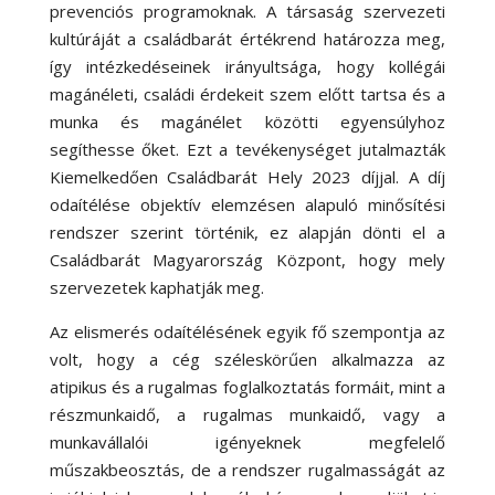
prevenciós programoknak. A társaság szervezeti
kultúráját a családbarát értékrend határozza meg,
így intézkedéseinek irányultsága, hogy kollégái
magánéleti, családi érdekeit szem előtt tartsa és a
munka és magánélet közötti egyensúlyhoz
segíthesse őket. Ezt a tevékenységet jutalmazták
Kiemelkedően Családbarát Hely 2023 díjjal. A díj
odaítélése objektív elemzésen alapuló minősítési
rendszer szerint történik, ez alapján dönti el a
Családbarát Magyarország Központ, hogy mely
szervezetek kaphatják meg.
Az elismerés odaítélésének egyik fő szempontja az
volt, hogy a cég széleskörűen alkalmazza az
atipikus és a rugalmas foglalkoztatás formáit, mint a
részmunkaidő, a rugalmas munkaidő, vagy a
munkavállalói igényeknek megfelelő
műszakbeosztás, de a rendszer rugalmasságát az