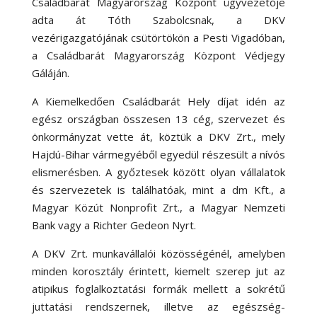
Családbarát Magyarország Központ ügyvezetője
adta át Tóth Szabolcsnak, a DKV
vezérigazgatójának csütörtökön a Pesti Vigadóban,
a Családbarát Magyarország Központ Védjegy
Gáláján.
A Kiemelkedően Családbarát Hely díjat idén az
egész országban összesen 13 cég, szervezet és
önkormányzat vette át, köztük a DKV Zrt., mely
Hajdú-Bihar vármegyéből egyedül részesült a nívós
elismerésben. A győztesek között olyan vállalatok
és szervezetek is találhatóak, mint a dm Kft., a
Magyar Közút Nonprofit Zrt., a Magyar Nemzeti
Bank vagy a Richter Gedeon Nyrt.
A DKV Zrt. munkavállalói közösségénél, amelyben
minden korosztály érintett, kiemelt szerep jut az
atipikus foglalkoztatási formák mellett a sokrétű
juttatási rendszernek, illetve az egészség-