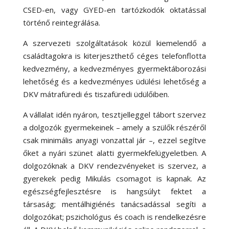
CSED-en, vagy GYED-en tartózkodók oktatással
történő reintegrálása.
A szervezeti szolgáltatások közül kiemelendő a
családtagokra is kiterjeszthető céges telefonflotta
kedvezmény, a kedvezményes gyermektáborozási
lehetőség és a kedvezményes üdülési lehetőség a
DKV mátrafüredi és tiszafüredi üdülőiben.
A vállalat idén nyáron, tesztjelleggel tábort szervez
a dolgozók gyermekeinek – amely a szülők részéről
csak minimális anyagi vonzattal jár –, ezzel segítve
őket a nyári szünet alatti gyermekfelügyeletben. A
dolgozóknak a DKV rendezvényeket is szervez, a
gyerekek pedig Mikulás csomagot is kapnak. Az
egészségfejlesztésre is hangsúlyt fektet a
társaság; mentálhigiénés tanácsadással segíti a
dolgozókat; pszichológus és coach is rendelkezésre