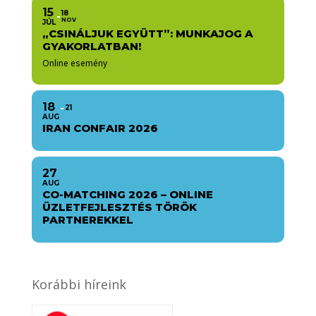
15
18
NOV
JÚL
„CSINÁLJUK EGYÜTT”: MUNKAJOG A
GYAKORLATBAN!
Online esemény
18
21
AUG
IRAN CONFAIR 2026
27
AUG
CO-MATCHING 2026 – ONLINE
ÜZLETFEJLESZTÉS TÖRÖK
PARTNEREKKEL
Korábbi híreink