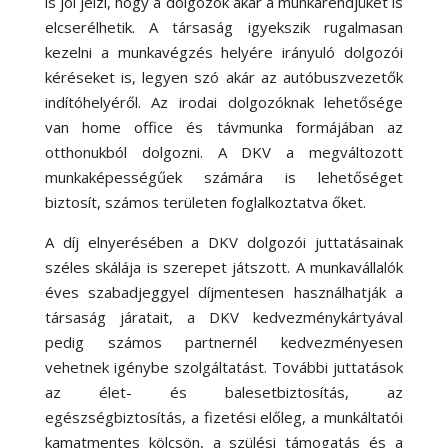
is jól jelzi, hogy a dolgozók akár a munkarendjüket is
elcserélhetik. A társaság igyekszik rugalmasan
kezelni a munkavégzés helyére irányuló dolgozói
kéréseket is, legyen szó akár az autóbuszvezetők
indítóhelyéről. Az irodai dolgozóknak lehetősége
van home office és távmunka formájában az
otthonukból dolgozni. A DKV a megváltozott
munkaképességűek számára is lehetőséget
biztosít, számos területen foglalkoztatva őket.
A díj elnyerésében a DKV dolgozói juttatásainak
széles skálája is szerepet játszott. A munkavállalók
éves szabadjeggyel díjmentesen használhatják a
társaság járatait, a DKV kedvezménykártyával
pedig számos partnernél kedvezményesen
vehetnek igénybe szolgáltatást. További juttatások
az élet- és balesetbiztosítás, az
egészségbiztosítás, a fizetési előleg, a munkáltatói
kamatmentes kölcsön, a szülési támogatás és a