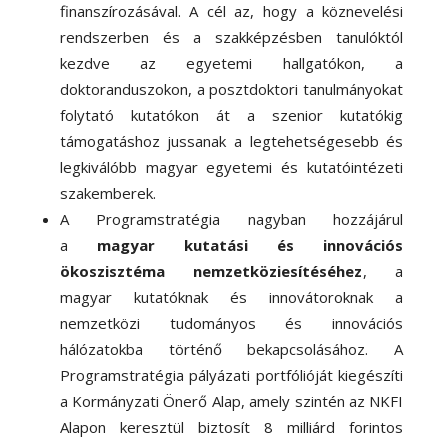
finanszírozásával. A cél az, hogy a köznevelési
rendszerben és a szakképzésben tanulóktól
kezdve az egyetemi hallgatókon, a
doktoranduszokon, a posztdoktori tanulmányokat
folytató kutatókon át a szenior kutatókig
támogatáshoz jussanak a legtehetségesebb és
legkiválóbb magyar egyetemi és kutatóintézeti
szakemberek.
A Programstratégia nagyban hozzájárul
a
magyar kutatási és innovációs
ökoszisztéma nemzetköziesítéséhez
, a
magyar kutatóknak és innovátoroknak a
nemzetközi tudományos és innovációs
hálózatokba történő bekapcsolásához. A
Programstratégia pályázati portfólióját kiegészíti
a Kormányzati Önerő Alap, amely szintén az NKFI
Alapon keresztül biztosít 8 milliárd forintos