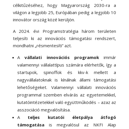
célkitűzéséhez, hogy Magyarország 2030-ra a
világon a legjobb 25, Európában pedig a legjobb 10
innovátor ország közé kerüljön.
A 2024. évi Programstratégia három területen
teljesíti ki az innovációs támogatási rendszert,
mondhatni „résmentesíti” azt.
A
vállalati innovációs programok
immár
valamennyi vállalattípus számára elérhetők, így a
startupok, spinoffok és kkv-k mellett a
nagyvállalatoknak is kínálnak állami támogatási
lehetőségeket. Valamennyi vállalati innovációs
programmal szemben elvárás az egyetemekkel,
kutatóintézetekkel való együttműködés – azaz az
asszociáció megvalósítása.
A
teljes kutatói életpálya átfogó
támogatása
is megvalósul az NKFI Alap