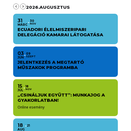
2026.AUGUSZTUS
31
30
NOV
MÁRC
ECUADORI ÉLELMISZERIPARI
DELEGÁCIÓ KAMARAI LÁTOGATÁSA
03
09
SZEPT
JÚN
JELENTKEZÉS A MEGTARTÓ
MŰSZAKOK PROGRAMBA
15
18
NOV
JÚL
„CSINÁLJUK EGYÜTT”: MUNKAJOG A
GYAKORLATBAN!
Online esemény
18
21
AUG