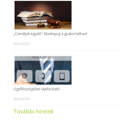
„Csináljuk együtt”: Munkajog a gyakorlatban!
2026.08.04.
Ügyfélszolgálati tájékoztató
2026.08.04.
További híreink