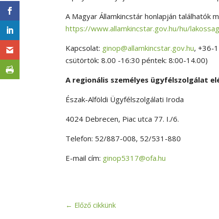
A Magyar Államkincstár honlapján találhatók 
https://www.allamkincstar.gov.hu/hu/lakossa
Kapcsolat:
ginop@allamkincstar.gov.hu
, +36-1
csütörtök: 8.00 -16:30 péntek: 8:00-14.00)
A regionális személyes ügyfélszolgálat e
Észak-Alföldi Ügyfélszolgálati Iroda
4024 Debrecen, Piac utca 77. I./6.
Telefon: 52/887-008, 52/531-880
E-mail cím:
ginop5317@ofa.hu
←
Előző cikkünk