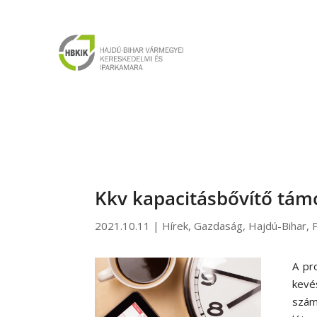
Kkv kapacitásbővítő tám
2021.10.11
|
Hírek
,
Gazdaság
,
Hajdú-Bihar
,
A pr
kevé
szám