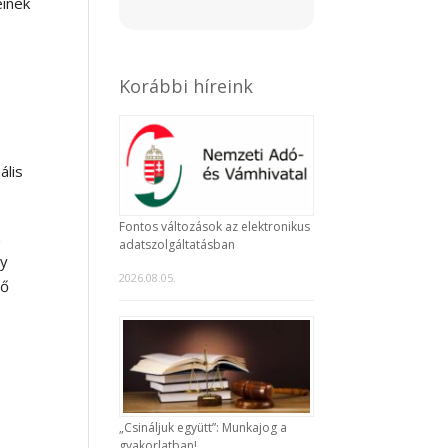
inek
Korábbi híreink
ális
Fontos változások az elektronikus
z
adatszolgáltatásban
ly
2026.08.05.
ző
„Csináljuk együtt”: Munkajog a
gyakorlatban!