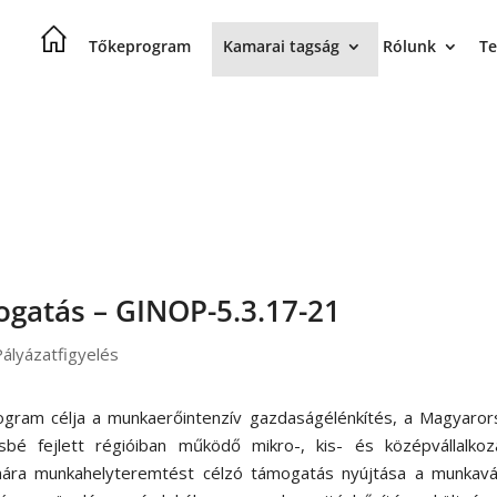
Tőkeprogram
Kamarai tagság
Rólunk
Te
ogatás – GINOP-5.3.17-21
Pályázatfigyelés
ogram célja a munkaerőintenzív gazdaságélénkítés, a Magyaror
sbé fejlett régióiban működő mikro-, kis- és középvállalkoz
ára munkahelyteremtést célzó támogatás nyújtása a munkaváll