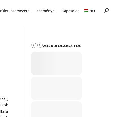
rületi szervezetek
Események
Kapcsolat
HU
2026.AUGUSZTUS
szág
ások
alói