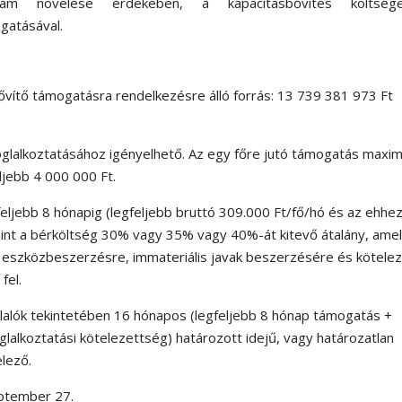
zám növelése érdekében, a kapacitásbővítés költsége
gatásával.
vítő támogatásra rendelkezésre álló forrás: 13 739 381 973 Ft
lalkoztatásához igényelhető. Az egy főre jutó támogatás maxim
ljebb 4 000 000 Ft.
eljebb 8 hónapig (legfeljebb bruttó 309.000 Ft/fő/hó és az ehhe
amint a bérköltség 30% vagy 35% vagy 40%-át kitevő átalány, ame
 eszközbeszerzésre, immateriális javak beszerzésére és kötele
fel.
alók tekintetében 16 hónapos (legfeljebb 8 hónap támogatás +
alkoztatási kötelezettség) határozott idejű, vagy határozatlan
lező.
eptember 27.