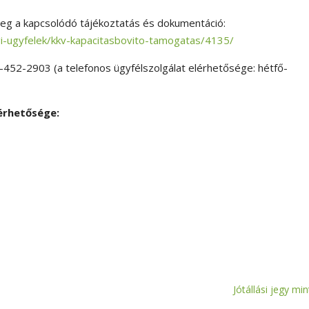
meg a kapcsolódó tájékoztatás és dokumentáció:
gi-ugyfelek/kkv-kapacitasbovito-tamogatas/4135/
-452-2903 (a telefonos ügyfélszolgálat elérhetősége: hétfő-
lérhetősége:
Jótállási jegy min