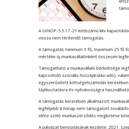
léts
támo
A GINOP-5.3.17-21 kódszámú kkv kapacitásbő
vissza nem térítendő támogatás.
A támogatás minimum 3 fő, maximum 25 fő fog
mértéke új munkavállalónként összesen legfe
Támogatható a munkavállaló bérköltsége legf
kapcsolódó szociális hozzájárulási adó), val
egyszerűsített költségelszámolás keretében
tájékoztatásra és nyilvánosságra használható 
A támogatás keretében alkalmazott munkaváll
legfeljebb 8 hónap nem támogatott továbbfogl
időre szóló munkaszerződés megkötése köte
A pályázat benyújtásának kezdete: 2021. sz