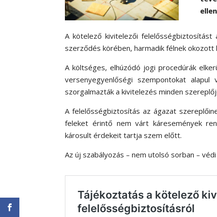
elle
A kötelező kivitelezői felelősségbiztosítást 
szerződés körében, harmadik félnek okozott 
A költséges, elhúzódó jogi procedúrák elker
versenyegyenlőségi szempontokat alapul
szorgalmazták a kivitelezés minden szereplője
A felelősségbiztosítás az ágazat szereplőin
feleket érintő nem várt káresemények ren
károsult érdekeit tartja szem előtt.
Az új szabályozás – nem utolsó sorban – védi 