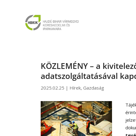
KÖZLEMÉNY – a kivitelező
adatszolgáltatásával kap
2025.02.25
|
Hírek
,
Gazdaság
Tájék
érin
jelz
doku
tevé