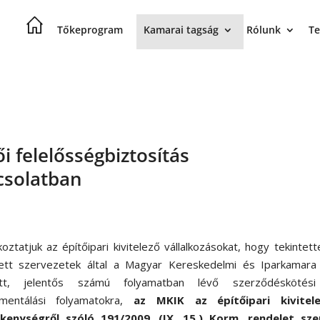
Tőkeprogram
Kamarai tagság
Rólunk
Te
i felelősségbiztosítás
csolatban
oztatjuk az építőipari kivitelező vállalkozásokat, hogy tekintett
tett szervezetek által a Magyar Kereskedelmi és Iparkamara 
ett, jelentős számú folyamatban lévő szerződéskötés
mentálási folyamatokra,
az MKIK az építőipari kivitele
kenységről szóló 191/2009. (IX. 15.) Korm. rendelet szer