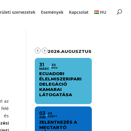
rületi szervezetek
Események
Kapcsolat
HU
2026.AUGUSZTUS
31
30
NOV
MÁRC
ECUADORI
ÉLELMISZERIPARI
DELEGÁCIÓ
KAMARAI
LÁTOGATÁSA
el az
felé
03
09
i és
SZEPT
JÚN
JELENTKEZÉS A
zési
MEGTARTÓ
inti