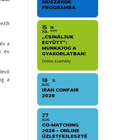
MŰSZAKOK
PROGRAMBA
lezői
15
18
NOV
JÚL
„CSINÁLJUK
EGYÜTT”:
 és a
MUNKAJOG A
k és
GYAKORLATBAN!
Online esemény
 lévő
ig a
18
21
AUG
IRAN CONFAIR
2026
27
AUG
CO-MATCHING
2026 – ONLINE
ÜZLETFEJLESZTÉ