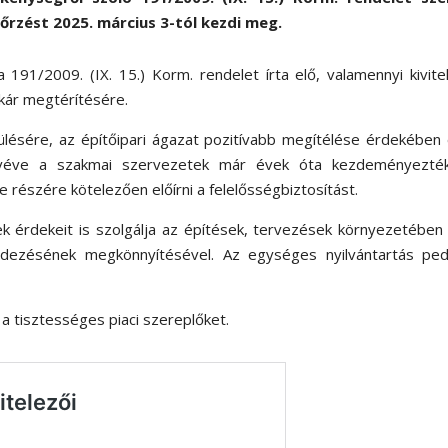
nőrzést 2025. március 3-tól kezdi meg.
a 191/2009. (IX. 15.) Korm. rendelet írta elő, valamennyi kivite
kár megtérítésére.
ülésére, az építőipari ágazat pozitívabb megítélése érdekében
 véve a szakmai szervezetek már évek óta kezdeményezté
 részére kötelezően előírni a felelősségbiztosítást.
ek érdekeit is szolgálja az építések, tervezések környezetében
dezésének megkönnyítésével. Az egységes nyilvántartás ped
a tisztességes piaci szereplőket.