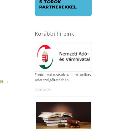
S TÖRÖK
PARTNEREKKEL
Korábbi híreink
Fontos változások az elektronikus
adatszolgáltatásban
se
→
2026.08.05.