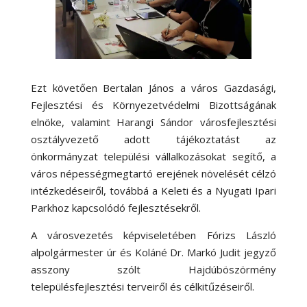
Ezt követően Bertalan János a város Gazdasági,
Fejlesztési és Környezetvédelmi Bizottságának
elnöke, valamint Harangi Sándor városfejlesztési
osztályvezető adott tájékoztatást az
önkormányzat települési vállalkozásokat segítő, a
város népességmegtartó erejének növelését célzó
intézkedéseiről, továbbá a Keleti és a Nyugati Ipari
Parkhoz kapcsolódó fejlesztésekről.
A városvezetés képviseletében Fórizs László
alpolgármester úr és Koláné Dr. Markó Judit jegyző
asszony szólt Hajdúböszörmény
településfejlesztési terveiről és célkitűzéseiről.