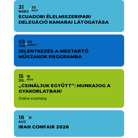
31
30
NOV
MÁRC
ECUADORI ÉLELMISZERIPARI
DELEGÁCIÓ KAMARAI LÁTOGATÁSA
03
09
SZEPT
JÚN
JELENTKEZÉS A MEGTARTÓ
MŰSZAKOK PROGRAMBA
15
18
NOV
JÚL
„CSINÁLJUK EGYÜTT”: MUNKAJOG A
GYAKORLATBAN!
Online esemény
18
21
AUG
IRAN CONFAIR 2026