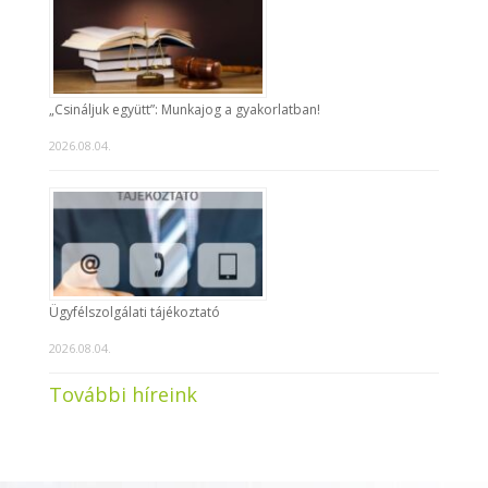
„Csináljuk együtt”: Munkajog a gyakorlatban!
2026.08.04.
Ügyfélszolgálati tájékoztató
2026.08.04.
További híreink