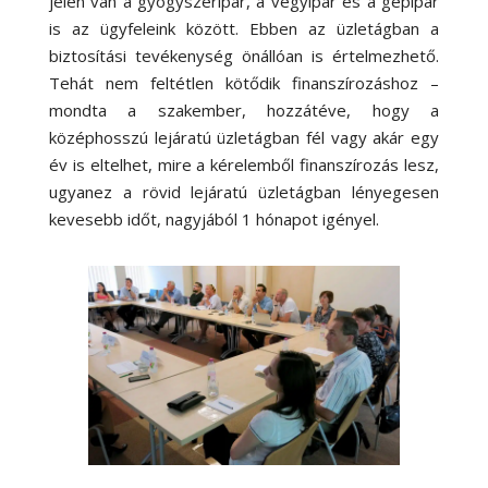
jelen van a gyógyszeripar, a vegyipar és a gépipar
is az ügyfeleink között. Ebben az üzletágban a
biztosítási tevékenység önállóan is értelmezhető.
Tehát nem feltétlen kötődik finanszírozáshoz –
mondta a szakember, hozzátéve, hogy a
középhosszú lejáratú üzletágban fél vagy akár egy
év is eltelhet, mire a kérelemből finanszírozás lesz,
ugyanez a rövid lejáratú üzletágban lényegesen
kevesebb időt, nagyjából 1 hónapot igényel.