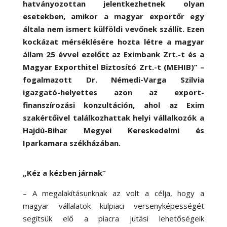
hatványozottan jelentkezhetnek olyan
esetekben, amikor a magyar exportőr egy
általa nem ismert külföldi vevőnek szállít. Ezen
kockázat mérséklésére hozta létre a magyar
állam 25 évvel ezelőtt az Eximbank Zrt.-t és a
Magyar Exporthitel Biztosító Zrt.-t (MEHIB)” –
fogalmazott Dr. Némedi-Varga Szilvia
igazgató-helyettes azon az export-
finanszírozási konzultáción, ahol az Exim
szakértőivel találkozhattak helyi vállalkozók a
Hajdú-Bihar Megyei Kereskedelmi és
Iparkamara székházában.
„Kéz a kézben járnak”
– A megalakításunknak az volt a célja, hogy a
magyar vállalatok külpiaci versenyképességét
segítsük elő a piacra jutási lehetőségeik