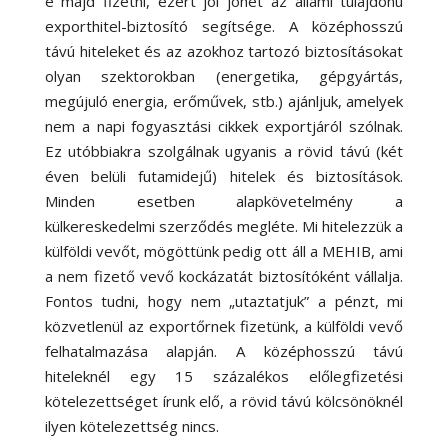
e majd fizetni, ezért jól jöhet az állami tulajdonú
exporthitel-biztosító segítsége. A középhosszú
távú hiteleket és az azokhoz tartozó biztosításokat
olyan szektorokban (energetika, gépgyártás,
megújuló energia, erőművek, stb.) ajánljuk, amelyek
nem a napi fogyasztási cikkek exportjáról szólnak.
Ez utóbbiakra szolgálnak ugyanis a rövid távú (két
éven belüli futamidejű) hitelek és biztosítások.
Minden esetben alapkövetelmény a
külkereskedelmi szerződés megléte. Mi hitelezzük a
külföldi vevőt, mögöttünk pedig ott áll a MEHIB, ami
a nem fizető vevő kockázatát biztosítóként vállalja.
Fontos tudni, hogy nem „utaztatjuk” a pénzt, mi
közvetlenül az exportőrnek fizetünk, a külföldi vevő
felhatalmazása alapján. A középhosszú távú
hiteleknél egy 15 százalékos előlegfizetési
kötelezettséget írunk elő, a rövid távú kölcsönöknél
ilyen kötelezettség nincs.