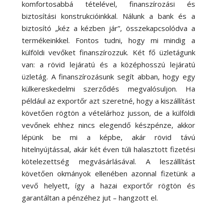
komfortosabbá tételével, finanszírozási és
biztosítási konstrukcióinkkal. Nálunk a bank és a
biztosító „kéz a kézben jár”, összekapcsolódva a
termékeinkkel. Fontos tudni, hogy mi mindig a
külföldi vevőket finanszírozzuk. Két fő üzletágunk
van: a rövid lejáratú és a középhosszú lejáratú
üzletág. A finanszírozásunk segít abban, hogy egy
külkereskedelmi szerződés megvalósuljon. Ha
például az exportőr azt szeretné, hogy a kiszállítást
követően rögtön a vételárhoz jusson, de a külföldi
vevőnek ehhez nincs elegendő készpénze, akkor
lépünk be mi a képbe, akár rövid távú
hitelnyújtással, akár két éven túli halasztott fizetési
kötelezettség megvásárlásával. A leszállítást
követően okmányok ellenében azonnal fizetünk a
vevő helyett, így a hazai exportőr rögtön és
garantáltan a pénzéhez jut – hangzott el.