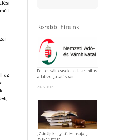
lési
lmúlt
Korábbi híreink
zai
Fontos változások az elektronikus
l, az
adatszolgáltatásban
 e
2026.08.05.
ók
tek,
„Csináljuk együtt”: Munkajog a
gyakorlatban!