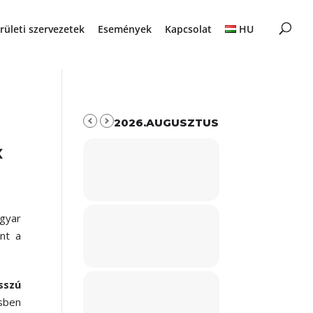
rületi szervezetek
Események
Kapcsolat
HU
2026.AUGUSZTUS
x
gyar
nt a
sszú
ésben