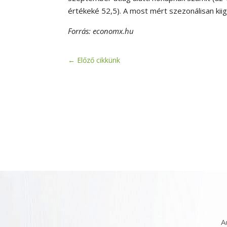
értékeké 52,5). A most mért szezonálisan kiig
Forrás: economx.hu
←
Előző cikkünk
A