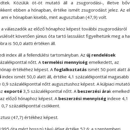
tek. Közülük öt-öt mutató áll a zsugorodási-, illetve bővü
ökkent ebben a hónapban, értéke ismét zsugorodást jelez. Az e
 ami e hónapban kisebb, mint augusztuban (47,9) volt.
en a válaszadók az előző hónaphoz képest további zsugorodásról
ülését követően június óta tartó lassulást figyelhetünk meg a ha
a is 50,0 alatti értéken áll.
 index áll a fellendülési tartományban. Az
új rendelések
zalékponttal nőtt. A
termelési mennyiség
emelkedett, az
 hónap értékéhez képest. A
foglalkoztatás
ismét 50 pont alatt ál
ő
index ismét 50,0 alatt áll, értéke 4,1 százalékponttal magasabb
e 0,9 százalékponttal nőtt augusztushoz képest. A külpiaci mutat
az
exporté
3,5 százalékponttal nőtt. A
beszerzési ára
k emelked
 az előző hónaphoz képest. A
beszerzési mennyiség
indexe 4,1
 0,7 százalékponttal csökkent.
ztusi (47,7) értékhez képest.
 1995 óta mért hosszú távú átlag értéke 52,6; a szeptemberi