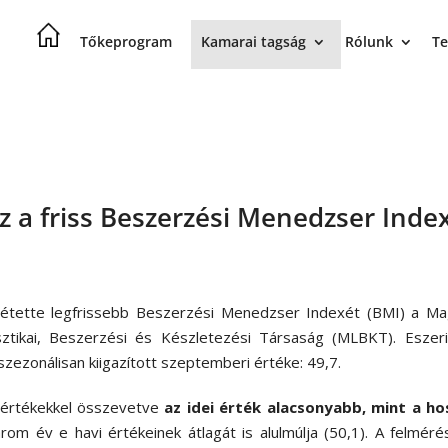
Tőkeprogram
Kamarai tagság
Rólunk
Te
z a friss Beszerzési Menedzser Inde
étette legfrissebb
Beszerzési Menedzser Indexét (BMI) a Ma
sztikai, Beszerzési és Készletezési Társaság (MLBKT). Eszeri
zezonálisan kiigazított szeptemberi értéke: 49,7.
értékekkel összevetve
az idei érték alacsonyabb, mint a ho
rom év e havi értékeinek átlagát is alulmúlja (50,1). A felmér