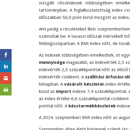
vizsgált részindexek többségében emelked
tartományban. A foglalkoztatottság index cs
időszakban 50,0 pont körül mozgott az index,
Ami pedig a részleteket illeti: szeptemberb
számoltak be. A tavaszi időszak mérsékelt bőv
feldolgozóiparban. A BMI index nőtt, de továbbr
Az indexek többségében emelkedtek, öt egyedi
mennyisége
magasabb, az indexérték 2,5 szá
indexérték 2,3 százalékponttal nőtt az előző
indexérték csökkent. A
szállítási átfutási id
hónapban. A
vásárolt készlete
k index érték
közül az
import
indexe 7,4 százalékponttal, 
az index értéke 6,6 százalékponttal csökkent
ponttal nőtt. A
késztermékkészletek
indexe
A 2024. szeptemberi BMI index nőtt az augus
Szeptember átlag alatti hónapnak számít (az