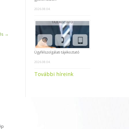
2026.08.04.
és
→
Ügyfélszolgálati tájékoztató
2026.08.04.
További híreink
ép