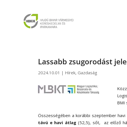
Lassabb zsugorodást jele
2024.10.01
|
Hírek
,
Gazdaság
Közz
Logi
BMI s
Összességében a korábbi szeptember havi 
távú e havi átlag
(52,5), sőt, az előző há