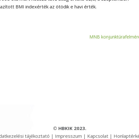
azított BMI indexérték az ötödik e havi érték.
MNB konjunktúrafelmér
© HBKIK 2023.
datkezelési tájékoztató
|
Impresszum
|
Kapcsolat
|
Honlaptérk