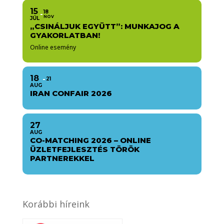
15
18
NOV
JÚL
„CSINÁLJUK EGYÜTT”: MUNKAJOG A
GYAKORLATBAN!
Online esemény
18
21
AUG
IRAN CONFAIR 2026
27
AUG
CO-MATCHING 2026 – ONLINE
ÜZLETFEJLESZTÉS TÖRÖK
PARTNEREKKEL
Korábbi híreink