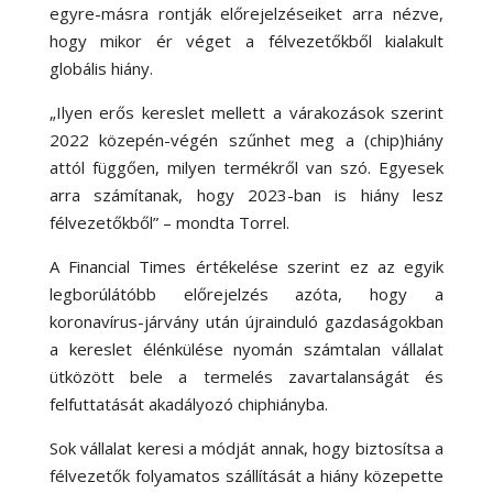
egyre-másra rontják előrejelzéseiket arra nézve,
hogy mikor ér véget a félvezetőkből kialakult
globális hiány.
„Ilyen erős kereslet mellett a várakozások szerint
2022 közepén-végén szűnhet meg a (chip)hiány
attól függően, milyen termékről van szó. Egyesek
arra számítanak, hogy 2023-ban is hiány lesz
félvezetőkből” – mondta Torrel.
A Financial Times értékelése szerint ez az egyik
legborúlátóbb előrejelzés azóta, hogy a
koronavírus-járvány után újrainduló gazdaságokban
a kereslet élénkülése nyomán számtalan vállalat
ütközött bele a termelés zavartalanságát és
felfuttatását akadályozó chiphiányba.
Sok vállalat keresi a módját annak, hogy biztosítsa a
félvezetők folyamatos szállítását a hiány közepette