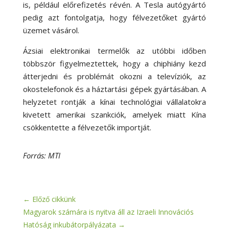
is, például előrefizetés révén. A Tesla autógyártó
pedig azt fontolgatja, hogy félvezetőket gyártó
üzemet vásárol.
Ázsiai elektronikai termelők az utóbbi időben
többször figyelmeztettek, hogy a chiphiány kezd
átterjedni és problémát okozni a televíziók, az
okostelefonok és a háztartási gépek gyártásában. A
helyzetet rontják a kínai technológiai vállalatokra
kivetett amerikai szankciók, amelyek miatt Kína
csökkentette a félvezetők importját.
Forrás: MTI
←
Előző cikkünk
Magyarok számára is nyitva áll az Izraeli Innovációs
Hatóság inkubátorpályázata
→