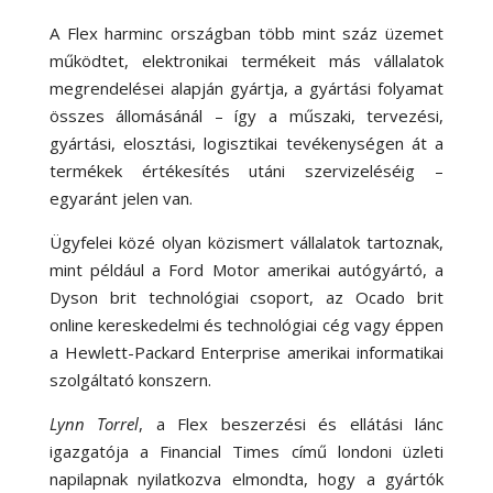
A Flex harminc országban több mint száz üzemet
működtet, elektronikai termékeit más vállalatok
megrendelései alapján gyártja, a gyártási folyamat
összes állomásánál – így a műszaki, tervezési,
gyártási, elosztási, logisztikai tevékenységen át a
termékek értékesítés utáni szervizeléséig –
egyaránt jelen van.
Ügyfelei közé olyan közismert vállalatok tartoznak,
mint például a Ford Motor amerikai autógyártó, a
Dyson brit technológiai csoport, az Ocado brit
online kereskedelmi és technológiai cég vagy éppen
a Hewlett-Packard Enterprise amerikai informatikai
szolgáltató konszern.
Lynn Torrel
, a Flex beszerzési és ellátási lánc
igazgatója a Financial Times című londoni üzleti
napilapnak nyilatkozva elmondta, hogy a gyártók