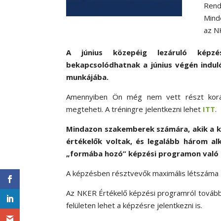
Rend
Mind
az N
A június közepéig lezáruló képzé
bekapcsolódhatnak a június végén induló
munkájába.
Amennyiben Ön még nem vett részt koráb
megteheti. A tréningre jelentkezni lehet
ITT
.
Mindazon szakemberek számára, akik a k
értékelők voltak, és legalább három alk
„formába hozó” képzési programon való r
A képzésben résztvevők maximális létszáma 
Az NKER Értékelő képzési programról tovább
felületen lehet a képzésre jelentkezni is.