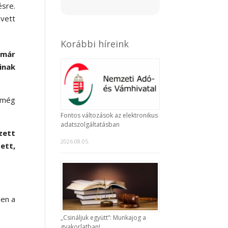
sre.
 vett
Korábbi híreink
 már
inak
 még
Fontos változások az elektronikus
adatszolgáltatásban
zett
2026.08.05.
ett,
zen a
„Csináljuk együtt”: Munkajog a
gyakorlatban!