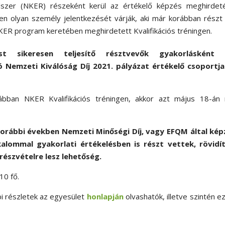
szer (NKER) részeként kerül az értékelő képzés meghirdeté
en olyan személy jelentkezését várják, aki már korábban részt
KER program keretében meghirdetett Kvalifikációs tréningen.
st sikeresen teljesítő résztvevők gyakorlásként
 Nemzeti Kiválóság Díj 2021. pályázat értékelő csoportja
ban NKER Kvalifikációs tréningen, akkor azt május 18-án
orábbi években Nemzeti Minőségi Díj, vagy EFQM által kép
alommal gyakorlati értékelésben is részt vettek, rövidít
észvételre lesz lehetőség.
10 fő.
i részletek az egyesület
honlapján
olvashatók, illetve szintén e