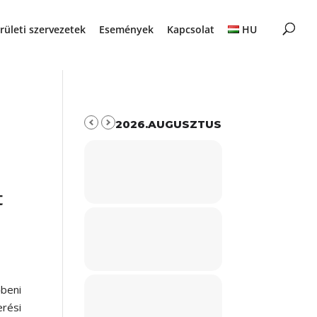
rületi szervezetek
Események
Kapcsolat
HU
2026.AUGUSZTUS
t
őbeni
rési