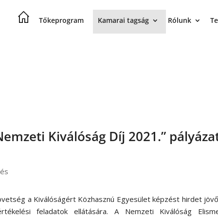
Tőkeprogram
Kamarai tagság
Rólunk
Te
Nemzeti Kiválóság Díj 2021.” pályáza
lés
övetség a Kiválóságért Közhasznú Egyesület képzést hirdet jöv
értékelési feladatok ellátására. A Nemzeti Kiválóság Elisme