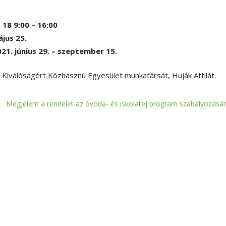
 18 9:00 – 16:00
ájus 25.
21. június 29. – szeptember 15.
 Kiválóságért Közhasznú Egyesület munkatársát, Huják Attilát.
Megjelent a rendelet az óvoda- és iskolatej program szabályozásár