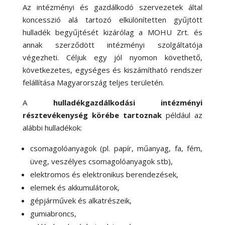
Az intézményi és gazdálkodó szervezetek által
koncesszió alá tartozó elkülönítetten gyűjtött
hulladék begyűjtését kizárólag a MOHU Zrt. és
annak szerződött intézményi szolgáltatója
végezheti. Céljuk egy jól nyomon követhető,
következetes, egységes és kiszámítható rendszer
felállítása Magyarország teljes területén.
A
hulladékgazdálkodási intézményi
résztevékenység körébe tartoznak
például az
alábbi hulladékok:
csomagolóanyagok (pl. papír, műanyag, fa, fém,
üveg, veszélyes csomagolóanyagok stb),
elektromos és elektronikus berendezések,
elemek és akkumulátorok,
gépjárművek és alkatrészeik,
gumiabroncs,