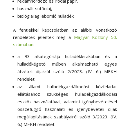
reklámhordozó és irodai papír,
használt sütőolaj,
biológiailag lebomló hulladék.
A fentiekkel kapcsolatban az alábbi vonatkozó
rendeletek jelentek meg a
Magyar Közlöny 50.
számában
:
a B3 alkategóriájú hulladéklerakóban és a
hulladékégető műben alkalmazható egyes
átvételi díjakról szóló 2/2023. (IV. 6.) MEKH
rendelet
az állami hulladékgazdálkodási közfeladat
ellátásához szükséges hulladékgazdálkodási
eszköz használatával, valamint igénybevételével
összefüggő használati és igénybevételi díjak
megállapításának szabályairól szóló 3/2023. (IV.
6.) MEKH rendelet