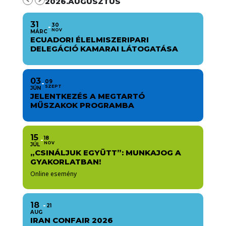
2026.AUGUSZTUS
31
30
NOV
MÁRC
ECUADORI ÉLELMISZERIPARI
DELEGÁCIÓ KAMARAI LÁTOGATÁSA
03
09
SZEPT
JÚN
JELENTKEZÉS A MEGTARTÓ
MŰSZAKOK PROGRAMBA
15
18
NOV
JÚL
„CSINÁLJUK EGYÜTT”: MUNKAJOG A
GYAKORLATBAN!
Online esemény
18
21
AUG
IRAN CONFAIR 2026