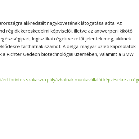
arországra akkreditált nagykövetének látogatása adta. Az
d régiók kereskedelmi képviselői, illetve az antwerpeni kikötő
n egészségipari, logisztikai cégek vezetői jelentek meg, akiknek
eklődésre tarthatnak számot. A belga-magyar üzleti kapcsolatok
ők a Richter Gedeon biotechnológiai üzemében, valamint a BMW
liárd forintos szakaszra pályázhatnak munkavállalói képzésekre a cég