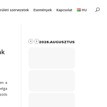
rületi szervezetek
Események
Kapcsolat
HU
2026.AUGUSZTUS
ak
en a
elga
ötti