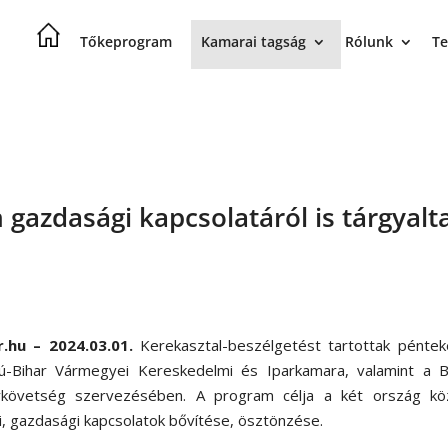
Tőkeprogram
Kamarai tagság
Rólunk
Te
gazdasági kapcsolatáról is tárgyalt
r.hu – 2024.03.01.
Kerekasztal-beszélgetést tartottak péntek
ú-Bihar Vármegyei Kereskedelmi és Iparkamara, valamint a B
követség szervezésében. A program célja a két ország köz
ti, gazdasági kapcsolatok bővítése, ösztönzése.