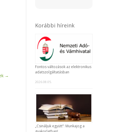
Korábbi híreink
Fontos változások az elektronikus
adatszolgáltatásban
ek
→
2026.08.05.
„Csináljuk együtt”: Munkajog a
gyakorlatban!