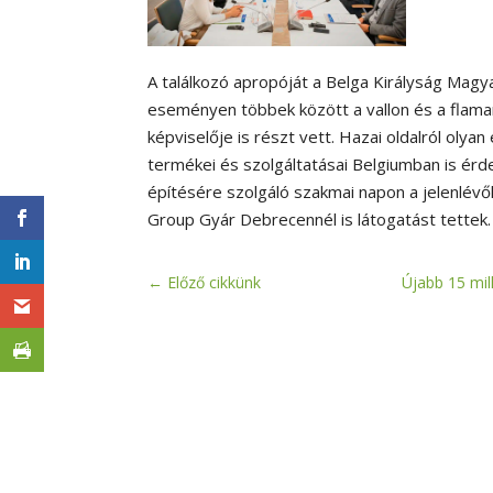
A találkozó apropóját a Belga Királyság Magy
eseményen többek között a vallon és a flaman
képviselője is részt vett. Hazai oldalról olya
termékei és szolgáltatásai Belgiumban is érd
építésére szolgáló szakmai napon a jelenlév
Group Gyár Debrecennél is látogatást tettek.
←
Előző cikkünk
Újabb 15 mil