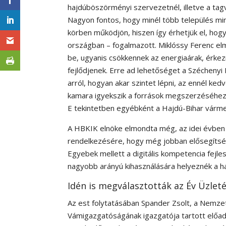
hajdúböszörményi szervezetnél, illetve a tagv
Nagyon fontos, hogy minél több település mi
körben működjön, hiszen így érhetjük el, ho
országban – fogalmazott. Miklóssy Ferenc elm
be, ugyanis csökkennek az energiaárak, érkezn
fejlődjenek. Erre ad lehetőséget a Széchenyi 
arról, hogyan akar szintet lépni, az ennél ke
kamara igyekszik a források megszerzéséhez
E tekintetben egyébként a Hajdú-Bihar várm
A HBKIK elnöke elmondta még, az idei évben 
rendelkezésére, hogy még jobban elősegítsék
Egyebek mellett a digitális kompetencia fejles
nagyobb arányú kihasználására helyeznék a h
Idén is megválasztották az Év Üzlet
Az est folytatásában Spander Zsolt, a Nemze
Vámigazgatóságának igazgatója tartott előad