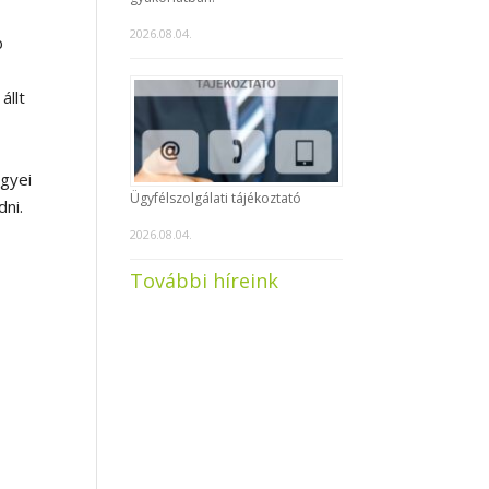
2026.08.04.
b
állt
egyei
Ügyfélszolgálati tájékoztató
ni.
2026.08.04.
További híreink
l