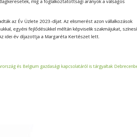
lagkeresetek, míg a foglalkoztatottsági arányok a válságos
dták az Év Üzlete 2023-díjat. Az elismerést azon vállalkozások
ukkal, egyéni fejlődésükkel méltán képviselik szakmájukat, színesí
 idei év díjazottja a Margaréta Kertészet lett.
ország és Belgium gazdasági kapcsolatáról is tárgyaltak Debrecenb