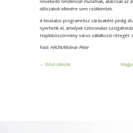
növekedő tendenciát mutatnak, akárcsak az át
időszakok ellenére sem csökkentek.
A hivatalos programrész zárásaként pedig áta
nyerhetik el, amelyek színvonalas szolgáltatás
Hajdúböszörmény város vállalkozói rétegét. Az
Fotó: HAON/Molnár Péter
←
Előző cikkünk
Magyar