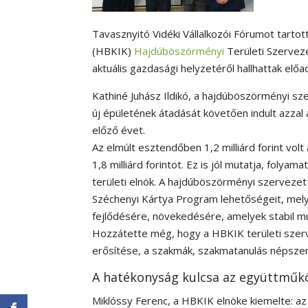
Tavasznyitó Vidéki Vállalkozói Fórumot tart
(HBKIK)
Hajdúböszörményi
Területi Szerve
aktuális gazdasági helyzetéről hallhattak elő
Kathiné Juhász Ildikó, a hajdúböszörményi sz
új épületének átadását követően indult azzal 
előző évet.
Az elmúlt esztendőben 1,2 milliárd forint volt
1,8 milliárd forintot. Ez is jól mutatja, foly
területi elnök. A hajdúböszörményi szervezet
Széchenyi Kártya Program lehetőségeit, mely
fejlődésére, növekedésére, amelyek stabil mu
Hozzátette még, hogy a HBKIK területi szer
erősítése, a szakmák, szakmatanulás népszerű
A hatékonyság kulcsa az együttműk
Miklóssy Ferenc, a HBKIK elnöke kiemelte: az 