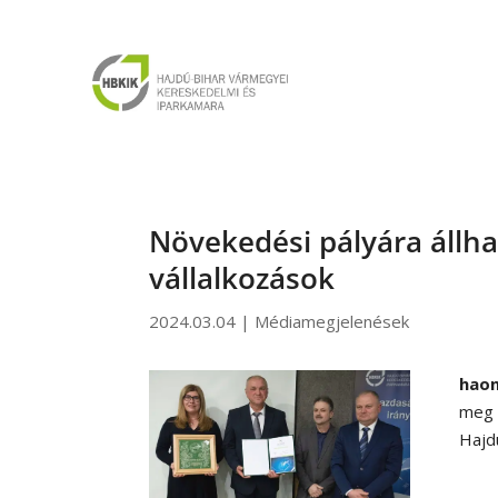
Növekedési pályára állh
vállalkozások
2024.03.04
|
Médiamegjelenések
haon
meg
Hajd