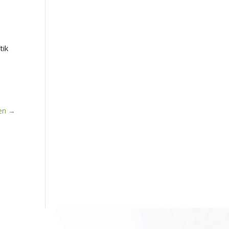
tik
en
→