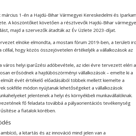
ott március 1-én a Hajdú-Bihar Vármegyei Kereskedelmi és Iparka
zete. A köszöntőket követően a résztvevők Hajdú-Bihar vármegy
adást, majd a szervezők átadták az Év Üzlete 2023-díjat.
ervezet elnöke elmondta, a mostani fórum 2019-ben, a területi ir
a céllal, hogy közös összejövetelen értékeljék a vállalkozások az
 a város helyi iparűzési adóbevétele, az idei évre tervezett eléri 
amatosan erősödnek a hajdúböszörményi vállalkozások – emelte ki a
 elmúlt évét értékelő előadásából többek mellett kiemelte a
ek sokféle módon nyújtanak lehetőségeket a vállalkozások
nkahelyeket jelentenek a helyi és környékbeli munkavállalóknak.
vezetének fő feladata továbbá a pályaorientációs tevékenység
sítése a fiatalok körében.
ödés
ambíció, a kitartás és az innováció mind jelen van a