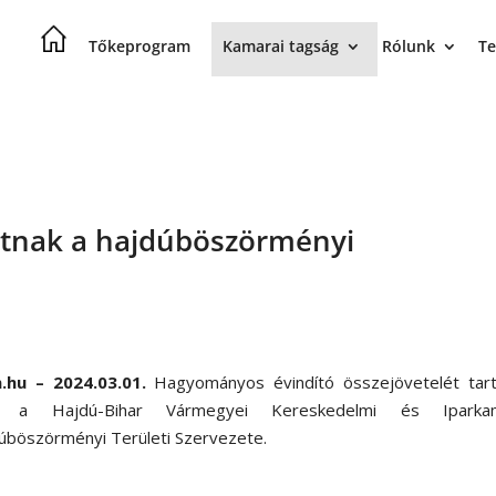
Tőkeprogram
Kamarai tagság
Rólunk
Te
atnak a hajdúböszörményi
.hu – 2024.03.01.
Hagyományos évindító összejövetelét tart
 a Hajdú-Bihar Vármegyei Kereskedelmi és Iparka
úböszörményi Területi Szervezete.