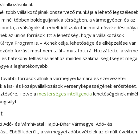
állalkozásoknál.
nél több vállalkozójának önszervező munkája a lehető legszélese
gy minél többen boldoguljanak a térségben, a vármegyében és az
ondta, a válságokkal terhelt időszak után most növekedési pálya 
ek az uniós források. Itt a lehetőség, hogy a vállalkozások
Kártya Program is. – Akinek célja, lehetősége és elképzelése van
dvezőbb forrást most nem talál – mutatott rá. Hozzátette: a várm
 és hatékony felhasználásához minden szakmai segítséget megad
egye a leghatékonyabb.
további források állnak a vármegyei kamara és szervezetei
 a kis- és középvállalkozások versenyképességének erősítését.
ztésére, illetve a
mesterséges intelligencia
lehetőségeinek miné
angsúlyt.
ét
ti Adó- és Vámhivatal Hajdú-Bihar Vármegyei Adó- és
ást. Ebből kiderült, a vármegyei adóbevételek az elmúlt években