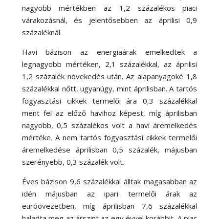
nagyobb mértékben az 1,2 százalékos piaci
várakozásnál, és jelentősebben az áprilisi 0,9
százaléknál.
Havi bázison az energiaárak emelkedtek a
legnagyobb mértéken, 2,1 százalékkal, az áprilisi
1,2 százalék növekedés után. Az alapanyagoké 1,8
százalékkal nőtt, ugyanúgy, mint áprilisban. A tartós
fogyasztási cikkek termelői ára 0,3 százalékkal
ment fel az előző havihoz képest, míg áprilisban
nagyobb, 0,5 százalékos volt a havi áremelkedés
mértéke. A nem tartós fogyasztási cikkek termelői
áremelkedése áprilisban 0,5 százalék, májusban
szerényebb, 0,3 százalék volt.
Éves bázison 9,6 százalékkal álltak magasabban az
idén májusban az ipari termelői árak az
euróövezetben, míg áprilisban 7,6 százalékkal
haladta meg az árszint az egy évvel korábbit. A piac