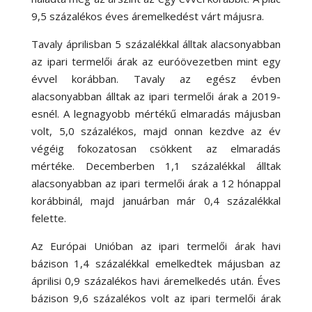
9,5 százalékos éves áremelkedést várt májusra.
Tavaly áprilisban 5 százalékkal álltak alacsonyabban
az ipari termelői árak az euróövezetben mint egy
évvel korábban. Tavaly az egész évben
alacsonyabban álltak az ipari termelői árak a 2019-
esnél. A legnagyobb mértékű elmaradás májusban
volt, 5,0 százalékos, majd onnan kezdve az év
végéig fokozatosan csökkent az elmaradás
mértéke. Decemberben 1,1 százalékkal álltak
alacsonyabban az ipari termelői árak a 12 hónappal
korábbinál, majd januárban már 0,4 százalékkal
felette.
Az Európai Unióban az ipari termelői árak havi
bázison 1,4 százalékkal emelkedtek májusban az
áprilisi 0,9 százalékos havi áremelkedés után. Éves
bázison 9,6 százalékos volt az ipari termelői árak