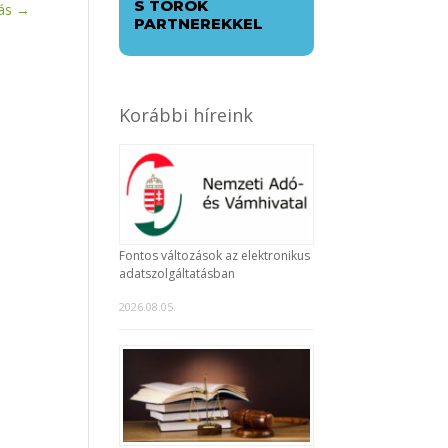
S TÖRÖK
ás
→
PARTNEREKKEL
Korábbi híreink
Fontos változások az elektronikus
adatszolgáltatásban
2026.08.05.