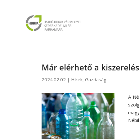
Már elérhető a kiszerelé
2024.02.02
|
Hírek
,
Gazdaság
A Né
szol
magy
Nébi