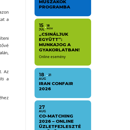
MŰSZAKOK
PROGRAMBA
azon
at a
15
18
NOV
JÚL
„CSINÁLJUK
teni
EGYÜTT”:
MUNKAJOG A
etővé
GYAKORLATBAN!
án,
Online esemény
t. Az
18
21
íti a
AUG
IRAN CONFAIR
2026
séhez
27
AUG
CO-MATCHING
2026 – ONLINE
ÜZLETFEJLESZTÉ