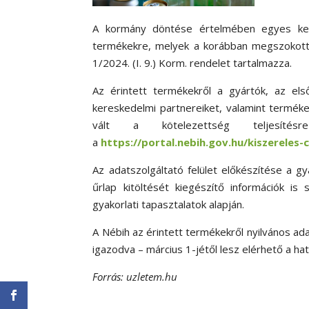
A kormány döntése értelmében egyes kere
termékekre, melyek a korábban megszokotth
1/2024. (I. 9.) Korm. rendelet tartalmazza.
Az érintett termékekről a gyártók, az els
kereskedelmi partnereiket, valamint terméke
vált a kötelezettség teljesítés
a
https://portal.nebih.gov.hu/kiszereles
Az adatszolgáltató felület előkészítése a g
űrlap kitöltését kiegészítő információk is 
gyakorlati tapasztalatok alapján.
A Nébih az érintett termékekről nyilvános ada
igazodva – március 1-jétől lesz elérhető a ha
Forrás: uzletem.hu