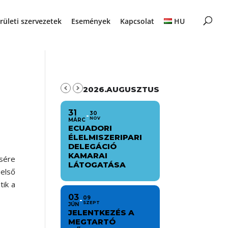
rületi szervezetek
Események
Kapcsolat
HU
2026.AUGUSZTUS
31
30
NOV
MÁRC
ECUADORI
ÉLELMISZERIPARI
DELEGÁCIÓ
KAMARAI
ésére
LÁTOGATÁSA
első
tik a
03
09
SZEPT
JÚN
JELENTKEZÉS A
MEGTARTÓ