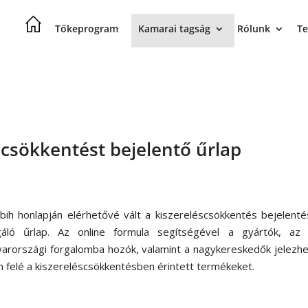
Tőkeprogram
Kamarai tagság
Rólunk
Te
scsökkentést bejelentő űrlap
bih honlapján elérhetővé vált a kiszereléscsökkentés bejelent
gáló űrlap. Az online formula segítségével a gyártók, az 
arországi forgalomba hozók, valamint a nagykereskedők jelezhe
h felé a kiszereléscsökkentésben érintett termékeket.