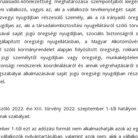
járulásiadó-kötelezettség meghatározása szempontjából kiegés
 vállalkozó, vagyis az, aki a vállalkozói tevékenységét saját
özvegyi nyugdíjban részesülő személy, aki a rá irányadó öreg
ugdíjas az, aki a társadalombiztosítási nyugellátásról szóló tör
ával saját jogú öregségi nyugdíjban, szociális biztonságról 
állapított öregségi nyugellátásban, a Magyar Alkotóművés
ról szóló kormányrendelet alapján folyósított öregségi, rokkan
i jogi személytől nyugdíjban vagy öregségi, munkaképtelen
ztonsági rendszerek koordinálásáról és annak végrehajtásáról 
gszabályai alkalmazásával saját jogú öregségi nyugdíjban rész
tel
.
szóló 2022. évi XIII. törvény 2022. szeptember 1-től hatályon 
nak szabályait.
mber 1-től ezt az adózási formát nem alkalmazhatják azok az e
vállalkozók nyilvántartásában, valamint azok sem, akik a vállalk