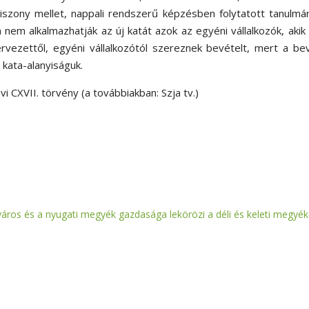
szony mellet, nappali rendszerű képzésben folytatott tanulmá
n nem alkalmazhatják az új katát azok az egyéni vállalkozók, aki
vezettől, egyéni vállalkozótól szereznek bevételt, mert a be
kata-alanyiságuk.
 CXVII. törvény (a továbbiakban: Szja tv.)
város és a nyugati megyék gazdasága lekörözi a déli és keleti megyék