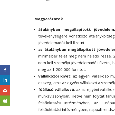
Magyarázatok
átalányban megállapított jövedelem
tevékenységére vonatkozó átalányköltség 
jövedelemadót kell fizetni.
az átalányban megállapított jövedel
minimálbér felét meg nem haladó része. 2
nem kell személyi jövedelemadót fizetni, 
meg az 1 200 000 forintot.
vállalkozói kivét:
az egyéni vállalkozó mu
összeg, amit az egyéni vállalkozó a szem
főállású vállalkozó
: az az egyéni vállalko
munkaviszonyban, illetve nem folytat ta
felsőoktatási intézményben, az Európ
felsőoktatási intézményben, nappali rends