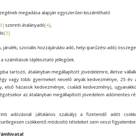
összegének megadása alapján egyszerűen kiszámítható
[3]
szerinti átalányadó
[4]
,
zás
[5]
járulék, szociális hozzájárulási adó, helyi iparűzési adó) összege
 a számítások tájékoztató jellegűek.
ba tartozó, átalányban megállapított jövedelemre, illetve vállal
négy vagy több gyermeket nevelő anyák kedvezménye, 25 év al
y, első házasok kedvezménye, családi kedvezmény), ugyanakko
végzésekor az átalányban megállapított jövedelem adómentes r
rinti adózásnál (általános szabály) a fizetendő adót csökk
esetlegesen csökkentő módosító tételeket sem veszi figyelembe
Vámhivatal