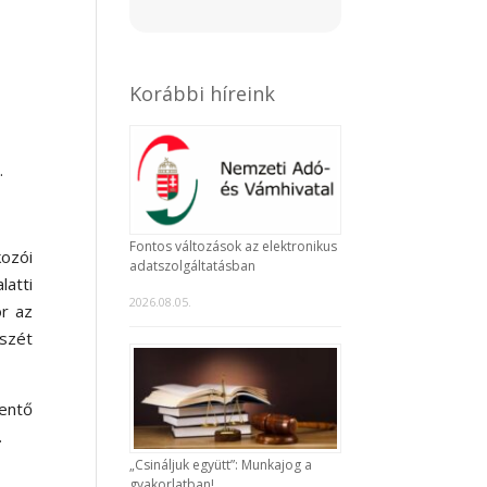
Korábbi híreink
.
Fontos változások az elektronikus
kozói
adatszolgáltatásban
atti
2026.08.05.
r az
észét
entő
.
„Csináljuk együtt”: Munkajog a
gyakorlatban!