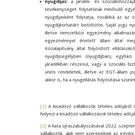
nyugdíjas:
a járulék- és szociálishozzá
tevékenységet folytatónak minősülő egyéni
nyugdíjasként folytatja, továbbá az az 
nyugdíjkorhatárt betöltötte
.
Saját jogú ny
illetve nemzetközi egyezmény alkalmazás
egyezménnyel érintett állam által meg
Közalapítvány által folyósított ellátások
nyugdíjsegélyben (nyugdíjban), egyház
járadékban részesül, vagy a szociális bi
uniós rendeletek, illetve az EGT-állam jo
akkor is, ha a nyugellátás folyósítása szüne
[1]
A kisadózó vállalkozók tételes adójáról 
helyezi a kisadózó vállalkozások tételes adójá
[2]
A kata újraszabályozásával 2022. szepte
vállalkozók, akik nem szerepelnek az egyéni 