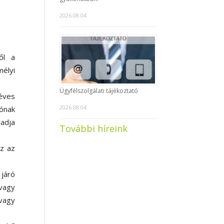
2026.08.04.
ől a
mélyi
Ügyfélszolgálati tájékoztató
éves
2026.08.04.
zónak
ladja
További híreink
Az az
 járó
 vagy
vagy