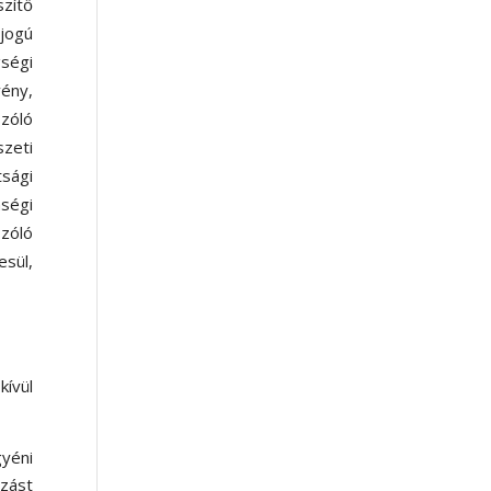
zítő
 jogú
ségi
vény,
szóló
zeti
tsági
ségi
szóló
esül,
kívül
gyéni
ozást