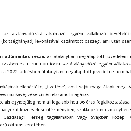
:
az átalányadózást alkalmazó egyéni vállalkozó bevételéb
(költséghányad) levonásával kiszámított összeg, ami után sze
em adómentes része:
az átalányban megállapított jövedelem 
022-ben ez 1 200 000 forint. Az átalányadózó egyéni vállalko
ha a 2022. adóévben átalányban megállapított jövedelme nem ha
nkájának ellenértéke, „fizetése”, amit saját maga állapít meg. 
élyes munkavégzése címén elszámol magának.
zó, aki egyidejűleg nem áll legalább heti 36 órás foglalkoztatással
nulmányokat köznevelési intézményben, szakképző intézményben
ai Gazdasági Térség tagállamában vagy Svájcban közép- 
zerű oktatás keretében.