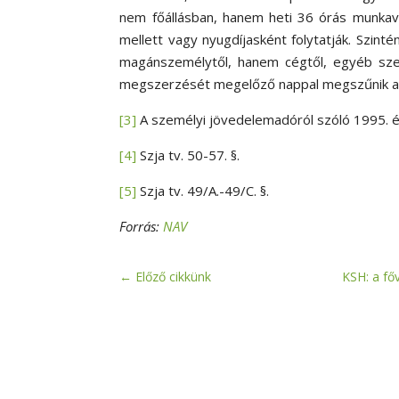
nem főállásban, hanem heti 36 órás munkavi
mellett vagy nyugdíjasként folytatják. Szinté
magánszemélytől, hanem cégtől, egyéb szer
megszerzését megelőző nappal megszűnik a 
[3]
A személyi jövedelemadóról szóló 1995. évi
[4]
Szja tv. 50-57. §.
[5]
Szja tv. 49/A.-49/C. §.
Forrás:
NAV
←
Előző cikkünk
KSH: a fő