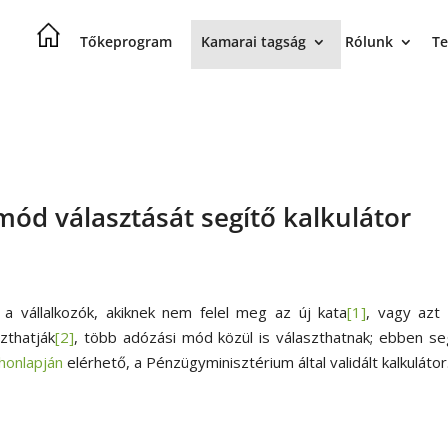
Tőkeprogram
Kamarai tagság
Rólunk
Te
mód választását segítő kalkulátor
 a vállalkozók, akiknek nem felel meg az új kata
[1]
, vagy azt
zthatják
[2]
, több adózási mód közül is választhatnak; ebben se
honlapján
elérhető, a Pénzügyminisztérium által validált kalkulátor