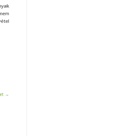
nyaik
k nem
vétel
et
→