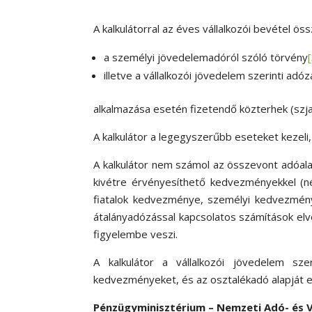
A kalkulátorral az éves vállalkozói bevétel 
a személyi jövedelemadóról szóló törvény
illetve a vállalkozói jövedelem szerinti adó
alkalmazása esetén fizetendő közterhek (szja, 
A kalkulátor a legegyszerűbb eseteket kezeli,
A kalkulátor nem számol az összevont adóalap
kivétre érvényesíthető kedvezményekkel (
fiatalok kedvezménye, személyi kedvezmén
átalányadózással kapcsolatos számítások el
figyelembe veszi.
A kalkulátor a vállalkozói jövedelem sze
kedvezményeket, és az osztalékadó alapját 
Pénzügyminisztérium – Nemzeti Adó- és 