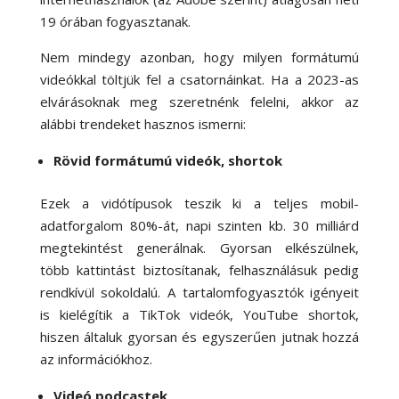
19 órában fogyasztanak.
Nem mindegy azonban, hogy milyen formátumú
videókkal töltjük fel a csatornáinkat. Ha a 2023-as
elvárásoknak meg szeretnénk felelni, akkor az
alábbi trendeket hasznos ismerni:
Rövid formátumú videók, shortok
Ezek a vidótípusok teszik ki a teljes mobil-
adatforgalom 80%-át, napi szinten kb. 30 milliárd
megtekintést generálnak. Gyorsan elkészülnek,
több kattintást biztosítanak, felhasználásuk pedig
rendkívül sokoldalú. A tartalomfogyasztók igényeit
is kielégítik a TikTok videók, YouTube shortok,
hiszen általuk gyorsan és egyszerűen jutnak hozzá
az információkhoz.
Videó podcastek