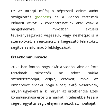
Ez az interjú műfaj a népszerű online audio
szolgáltatás (
podcast
) és a videós tartalmak
előnyeit ötvözi – koncentrálhatunk akár csak a
hangélményre, miközben aktuális
tevékenységünket végezzük, vagy nézhetjük is a
szereplőket, a reakcióikat, a kiegészítő feliratokat,
segítve az információ feldolgozását.
Értékkommunikáció
2023-ban fontos, hogy akár a videós, akár az írott
tartalmak tükrözzék az adott márka
szemléletmódját, céljait, értékeit, mivel az
embereket érdekli, hogy a cég, akitől vásárolnak,
milyen ügyekért áll ki, milyen az értékrendje. Ezek
kommunikálása erősíti a márkát, hitelesebbé teszi a
céget, egyúttal segít elnyerni a nézők szimpátiáját.