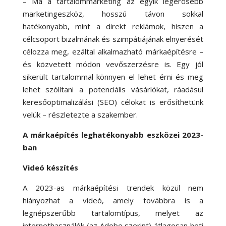
– Ma a tartalommarketing az egyik legerősebb
marketingeszköz, hosszú távon sokkal
hatékonyabb, mint a direkt reklámok, hiszen a
célcsoport bizalmának és szimpátiájának elnyerését
célozza meg, ezáltal alkalmazható márkaépítésre –
és közvetett módon vevőszerzésre is. Egy jól
sikerült tartalommal könnyen el lehet érni és meg
lehet szólítani a potenciális vásárlókat, ráadásul
keresőoptimalizálási (SEO) célokat is erősíthetünk
velük – részletezte a szakember.
A márkaépítés leghatékonyabb eszközei 2023-
ban
Videó készítés
A 2023-as márkaépítési trendek közül nem
hiányozhat a videó, amely továbbra is a
legnépszerűbb tartalomtípus, melyet az
internethasználók (az Adobe szerint) átlagosan heti