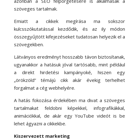
azonban a SEO felpörgetésére is alkalmasak a
szöveges tartalmak.
Emiatt a cikkek megírása ma sokszor
kulcsszókutatással kezdődik, és az ily módon
összegyűjtött kifejezéseket tudatosan helyezik el a
szövegekben.
Látványos eredményt hosszabb távon biztosítanak,
ugyanakkor a hatásuk jóval tartósabb, mint például
a direkt hirdetési kampányoké, hiszen egy
„örökzöld” témájú cikk akár évekig terhelhet
forgalmat a cég webhelyére.
A hatás fokozása érdekében ma divat a szöveges
tartalmakat feldobni képekkel, infografikákkal,
animációkkal, de akár egy YouTube videót is be
lehet ágyazni a cikkekbe.
Kiszervezett marketing