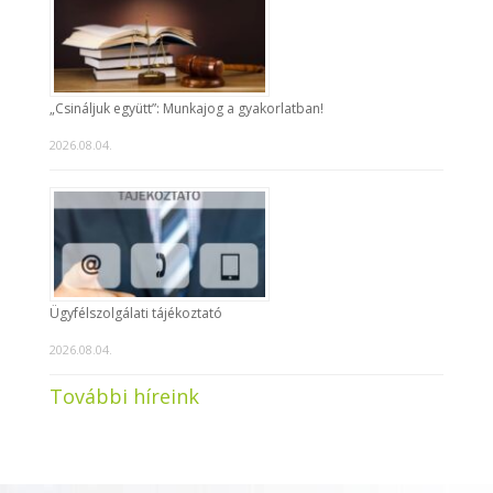
„Csináljuk együtt”: Munkajog a gyakorlatban!
2026.08.04.
Ügyfélszolgálati tájékoztató
2026.08.04.
További híreink