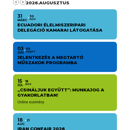
2026.AUGUSZTUS
31
30
NOV
MÁRC
ECUADORI ÉLELMISZERIPARI
DELEGÁCIÓ KAMARAI LÁTOGATÁSA
03
09
SZEPT
JÚN
JELENTKEZÉS A MEGTARTÓ
MŰSZAKOK PROGRAMBA
15
18
NOV
JÚL
„CSINÁLJUK EGYÜTT”: MUNKAJOG A
GYAKORLATBAN!
Online esemény
18
21
AUG
IRAN CONFAIR 2026