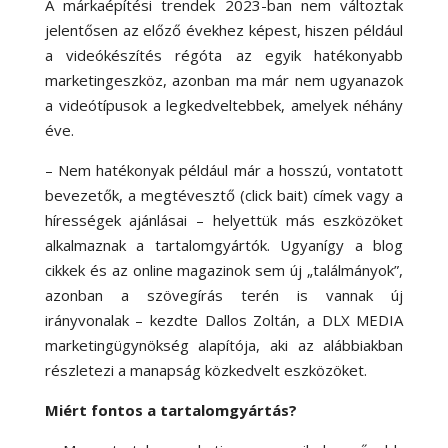
A márkaépítési trendek 2023-ban nem változtak
jelentősen az előző évekhez képest, hiszen például
a videókészítés régóta az egyik hatékonyabb
marketingeszköz, azonban ma már nem ugyanazok
a videótípusok a legkedveltebbek, amelyek néhány
éve.
– Nem hatékonyak például már a hosszú, vontatott
bevezetők, a megtévesztő (click bait) címek vagy a
hírességek ajánlásai – helyettük más eszközöket
alkalmaznak a tartalomgyártók. Ugyanígy a blog
cikkek és az online magazinok sem új „találmányok”,
azonban a szövegírás terén is vannak új
irányvonalak – kezdte Dallos Zoltán, a DLX MEDIA
marketingügynökség alapítója, aki az alábbiakban
részletezi a manapság közkedvelt eszközöket.
Miért fontos a tartalomgyártás?