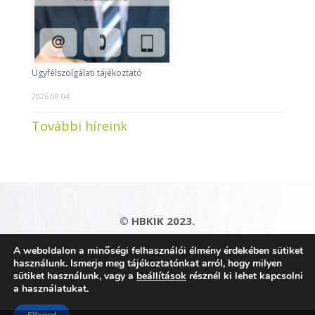
Ügyfélszolgálati tájékoztató
2026.08.04.
További híreink
© HBKIK 2023.
Adatkezelési tájékoztató
|
Impresszum
|
A weboldalon a minőségi felhasználói élmény érdekében sütiket
Kapcsolat
|
Honlaptérkép
használunk. Ismerje meg tájékoztatónkat arról, hogy milyen
sütiket használunk, vagy a
beállítások
résznél ki lehet kapcsolni
a használatukat.