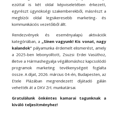
ezúttal is két oldal képviseletében érkezett,
egyrészt ügynökségi szakemberekből, másrészt a
megbízói oldal legsikeresebb marketing- és
kommunikációs vezetőiből állt.
Rendezvények és eseményalapú aktivációk
kategóriában, a
„Sínen vagyunk! Kis vonat, nagy
kalandok”
pályamunka érdemelt elismerést, amely
a
2025-ben lebonyolított, Zsuzsi Erdei Vasúthoz,
illetve a Hármashegyalja végállomáshoz kapcsolódó
programok marketing tevékenységeit foglalta
össze. A díjat, 2026. március 04-én, Budapesten, az
Etele Plázában megrendezett díjátadó gálán
vehették át a DKV Zrt. munkatársai.
Gratulálunk önkéntes kamarai tagunknak a
kiváló teljesítményhez!