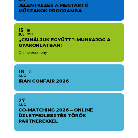
JÚN
JELENTKEZÉS A MEGTARTÓ
MŰSZAKOK PROGRAMBA
15
18
NOV
JÚL
„CSINÁLJUK EGYÜTT”: MUNKAJOG A
GYAKORLATBAN!
Online esemény
18
21
AUG
IRAN CONFAIR 2026
27
AUG
CO-MATCHING 2026 – ONLINE
ÜZLETFEJLESZTÉS TÖRÖK
PARTNEREKKEL