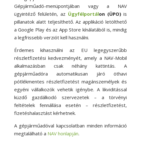
Gépjárműadó-menüpontjában vagy a NAV
ügyintéző felületén, az
Ügyfélportál
on
(ÜPO)
is
pillanatok alatt teljesíthető. Az applikáció letölthető
a Google Play és az App Store kínálatából is, mindig
a legfrissebb verziót kell használni.
Érdemes kihasználni az EU legegyszerűbb
részletfizetési kedvezményét, amely a NAV-Mobil
alkalmazásban csak néhány kattintás. A
gépjárműadóra automatikusan járó öthavi
pótlékmentes részletfizetést magánszemélyek és
egyéni vállalkozók vehetik igénybe. A likviditással
küzdő gazdálkodó szervezetek – a törvényi
feltételek fennállása esetén – részletfizetést,
fizetéshalasztást kérhetnek.
A gépjárműadóval kapcsolatban minden információ
megtalálható a
NAV honlapján
.