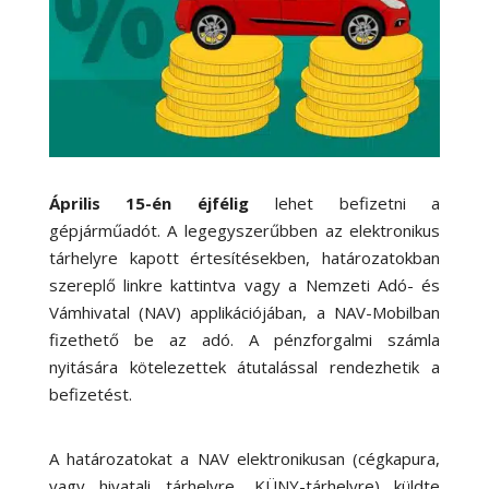
Április 15-én éjfélig
lehet befizetni a
gépjárműadót. A legegyszerűbben az elektronikus
tárhelyre kapott értesítésekben, határozatokban
szereplő linkre kattintva vagy a Nemzeti Adó- és
Vámhivatal (NAV) applikációjában, a NAV-Mobilban
fizethető be az adó. A pénzforgalmi számla
nyitására kötelezettek átutalással rendezhetik a
befizetést.
A határozatokat a NAV elektronikusan (cégkapura,
vagy hivatali tárhelyre, KÜNY-tárhelyre) küldte