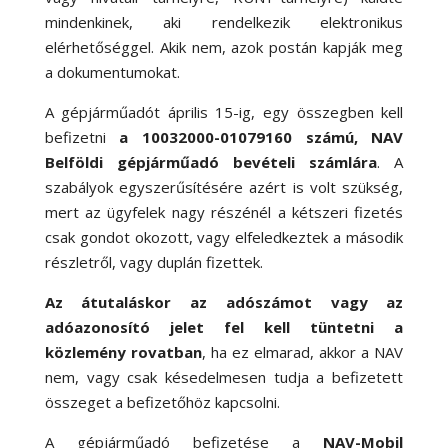
mindenkinek, aki rendelkezik elektronikus
elérhetőséggel. Akik nem, azok postán kapják meg
a dokumentumokat.
A gépjárműadót április 15-ig, egy összegben kell
befizetni
a 10032000-01079160 számú, NAV
Belföldi gépjárműadó bevételi számlára
. A
szabályok egyszerűsítésére azért is volt szükség,
mert az ügyfelek nagy részénél a kétszeri fizetés
csak gondot okozott, vagy elfeledkeztek a második
részletről, vagy duplán fizettek.
Az átutaláskor az adószámot vagy az
adóazonosító jelet fel kell tüntetni a
közlemény rovatban
, ha ez elmarad, akkor a NAV
nem, vagy csak késedelmesen tudja a befizetett
összeget a befizetőhöz kapcsolni.
A gépjárműadó befizetése a
NAV-Mobil