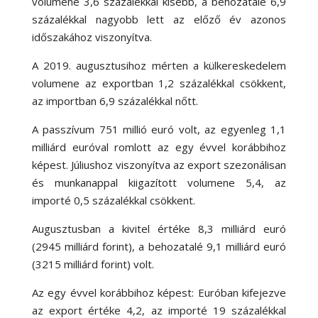
volumene 3,6 százalékkal kisebb, a behozatalé 6,9
százalékkal nagyobb lett az előző év azonos
időszakához viszonyítva.
A 2019. augusztusihoz mérten a külkereskedelem
volumene az exportban 1,2 százalékkal csökkent,
az importban 6,9 százalékkal nőtt.
A passzívum 751 millió euró volt, az egyenleg 1,1
milliárd euróval romlott az egy évvel korábbihoz
képest. Júliushoz viszonyítva az export szezonálisan
és munkanappal kiigazított volumene 5,4, az
importé 0,5 százalékkal csökkent.
Augusztusban a kivitel értéke 8,3 milliárd euró
(2945 milliárd forint), a behozatalé 9,1 milliárd euró
(3215 milliárd forint) volt.
Az egy évvel korábbihoz képest: Euróban kifejezve
az export értéke 4,2, az importé 19 százalékkal