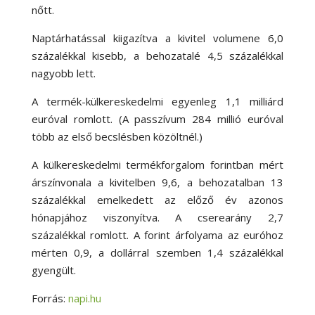
nőtt.
Naptárhatással kiigazítva a kivitel volumene 6,0
százalékkal kisebb, a behozatalé 4,5 százalékkal
nagyobb lett.
A termék-külkereskedelmi egyenleg 1,1 milliárd
euróval romlott. (A passzívum 284 millió euróval
több az első becslésben közöltnél.)
A külkereskedelmi termékforgalom forintban mért
árszínvonala a kivitelben 9,6, a behozatalban 13
százalékkal emelkedett az előző év azonos
hónapjához viszonyítva. A cserearány 2,7
százalékkal romlott. A forint árfolyama az euróhoz
mérten 0,9, a dollárral szemben 1,4 százalékkal
gyengült.
Forrás:
napi.hu