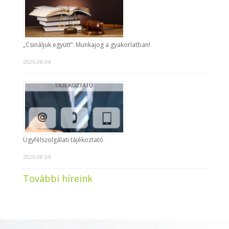
„Csináljuk együtt”: Munkajog a gyakorlatban!
2026.08.04.
Ügyfélszolgálati tájékoztató
2026.08.04.
További híreink