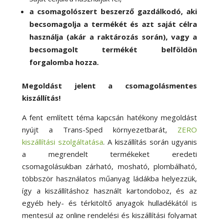
a csomagolószert beszerző gazdálkodó, aki
becsomagolja a termékét és azt saját célra
használja (akár a raktározás során), vagy a
becsomagolt termékét belföldön
forgalomba hozza.
Megoldást jelent a csomagolásmentes
kiszállítás!
A fent említett téma kapcsán hatékony megoldást
nyújt a Trans-Sped környezetbarát,
ZERO
kiszállítási szolgáltatása
. A kiszállítás során ugyanis
a megrendelt termékeket eredeti
csomagolásukban zárható, mosható, plombálható,
többször használatos műanyag ládákba helyezzük,
így a kiszállításhoz használt kartondoboz, és az
egyéb hely- és térkitöltő anyagok hulladékától is
mentesül az online rendelési és kiszállítási folyamat