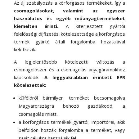
Az új szabályozás a körforgásos termékeket, így a
csomagolásokat, valamint az egyszer
használatos és egyéb műanyagtermékeket
kiemelten érinti.
A kiterjesztett gyártói
felelősségi díjfizetési kötelezettsége a körforgásos
termék gyártó általi forgalomba hozatalával
keletkezik.
A legjelentősebb kötelezetti változás a
csomagolószer és a csomagolás anyagáramokhoz
kapcsolódik.
A leggyakrabban érintett EPR
kötelezettek:
külföldről bármilyen terméket becsomagolva
Magyarországra behozó gazdálkodó, a
csomagolás miatt,
a körforgásos termékek gyártói, importőrei, akik
belföldön hozzák forgalomba a terméket, vagy
saját céljukra használják fel,