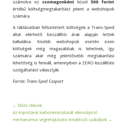
számolva ez
csomagonként
közel
500 forint
értékű költségmegtakarítást jelent a webshopok
számára.
A táblázatban feltüntetett költségek a Trans-Sped
által elérhető beszállítói árak alapján lettek
kalkulálva. Kisebb webshopok esetén ezen
költségek még magasabbak is lehetnek, így
számukra akár még jelentősebb megtakarítási
lehetőség is fennáll, amennyiben a ZERO kiszállítási
szolgáltatást választják.
Forrás: Trans-Sped Csoport
←
Előző cikkünk
Az importáruk karbonintenzitását ellensúlyozó
mechanizmus végrehajtására vonatkozó szabályok
→