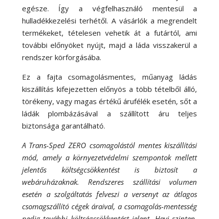
egésze. Így a végfelhasználó mentesül a
hulladékkezelési terhétől. A vásárlók a megrendelt
termékeket, tételesen vehetik át a futártól, ami
további előnyöket nyújt, majd a láda visszakerül a
rendszer körforgásába.
Ez a fajta csomagolásmentes, műanyag ládás
kiszállítás kifejezetten előnyös a több tételből álló,
törékeny, vagy magas értékű árufélék esetén, sőt a
ládák plombázásával a szállított áru teljes
biztonsága garantálható.
A Trans-Sped ZERO csomagolástól mentes kiszállítási
mód, amely a környezetvédelmi szempontok mellett
jelentős költségcsökkentést is biztosít a
webáruházaknak. Rendszeres szállítási volumen
esetén a szolgáltatás felveszi a versenyt az átlagos
csomagszállító cégek áraival, a csomagolás-mentesség
pedig további költségcsökkentést jelent. Havi szinten,