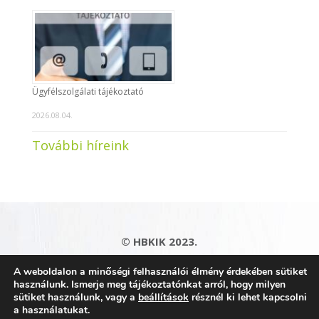
Ügyfélszolgálati tájékoztató
2026.08.04.
További híreink
© HBKIK 2023.
Adatkezelési tájékoztató
|
Impresszum
|
A weboldalon a minőségi felhasználói élmény érdekében sütiket
Kapcsolat
|
Honlaptérkép
használunk. Ismerje meg tájékoztatónkat arról, hogy milyen
sütiket használunk, vagy a
beállítások
résznél ki lehet kapcsolni
a használatukat.