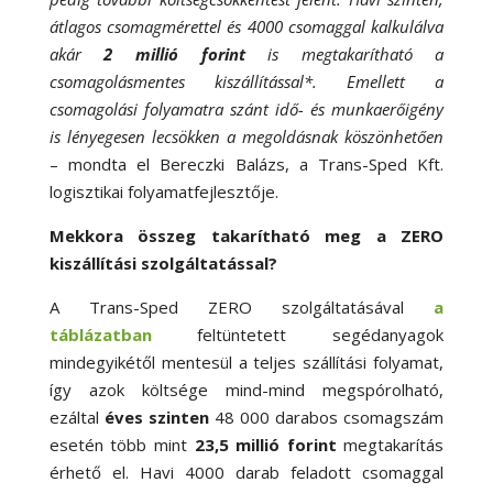
átlagos csomagmérettel és 4000 csomaggal kalkulálva
akár
2 millió forint
is megtakarítható a
csomagolásmentes kiszállítással*. Emellett a
csomagolási folyamatra szánt idő- és munkaerőigény
is lényegesen lecsökken a megoldásnak köszönhetően
– mondta el Bereczki Balázs, a Trans-Sped Kft.
logisztikai folyamatfejlesztője.
Mekkora összeg takarítható meg a ZERO
kiszállítási szolgáltatással?
A Trans-Sped ZERO szolgáltatásával
a
táblázatban
feltüntetett segédanyagok
mindegyikétől mentesül a teljes szállítási folyamat,
így azok költsége mind-mind megspórolható,
ezáltal
éves szinten
48 000 darabos csomagszám
esetén több mint
23,5 millió forint
megtakarítás
érhető el. Havi 4000 darab feladott csomaggal