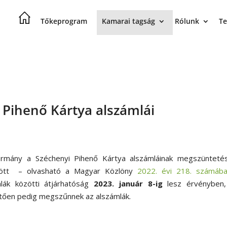
Tőkeprogram
Kamarai tagság
Rólunk
Te
Pihenő Kártya alszámlái
rmány a Széchenyi Pihenő Kártya alszámláinak megszüntetés
ött – olvasható a Magyar Közlöny
2022. évi 218. számába
lák közötti átjárhatóság
2023. január 8-ig
lesz érvényben,
tően pedig megszűnnek az alszámlák.