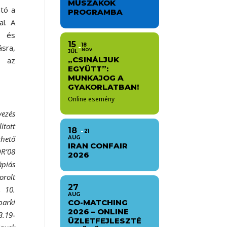
MŰSZAKOK
ató a
PROGRAMBA
l. A
k és
15
18
ásra,
NOV
JÚL
„CSINÁLJUK
, az
EGYÜTT”:
MUNKAJOG A
GYAKORLATBAN!
Online esemény
vezés
ított
18
21
thető
AUG
IRAN CONFAIR
OR’08
2026
ápiás
orolt
27
, 10.
AUG
parki
CO-MATCHING
2026 – ONLINE
3.19-
ÜZLETFEJLESZTÉ