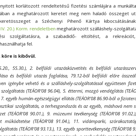
 nyitott korlátozott rendeltetésű fizetési számlájára a munkált
májában a meghatározott keretet meg nem haladó összeget uta
lt keretösszeget a Széchenyi Pihenő Kártya kibocsátásána
IV. 20.) Korm. rendeletben
meghatározott szálláshely-szolgáltat
si szolgáltatásra, a szabadidő- eltöltést, a rekreációt
asználhatja fel.
köre is kibővül.
5.20., 55.30.), 2. belföldi utazásközvetítés és belföldi utazásszer
ása és belföldi utazás foglalása, 79.12-ből belföldi előre összeáll
yen igénybe vehető és a szálláshely-szolgáltatással együttesen fize
ító szolgáltatás (TEÁOR’08 96.04), 5. éttermi, mozgó vendéglátás (TEÁ
, 7. egyéb humán-egészségügyi ellátás (TEÁOR’08 86.90-ből a fizioter
nosztikai szolgáltatás, a terhesgondozás és az egyéb, máshová nem s
zet (TEÁOR’08 90.01.), 9. múzeumi tevékenység (TEÁOR’08 91.02.)
let működtetése (TEÁOR’08 91.04.), 11. vidámparki, szórakoztató
zolgáltatás (TEÁOR’08 93.13.), 13. egyéb sporttevékenység (TEÁOR’08 9