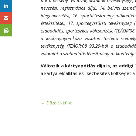
ből a verseny- és lovaglóistállók tevékenység
nevezési, regisztrációs díja), 14. belvízi szem
idegenvezetés), 16. sportlétesítmény működtet
értékesítése), 17. sportegyesületi tevékenység
szabadidős, sporteszköz kölcsönzése (TEÁOR’08 7
a keskenynyomközű vasúton történő személys
tevékenység (TEÁOR’08 93.29-ből a szabadidőpa
valamint a szabadidős létesítmény működtetője á
Változik a kártyapótlás díja is, az eddigi
a kártya-előállítás és -kézbesítés költségét a 
←
Előző cikkünk