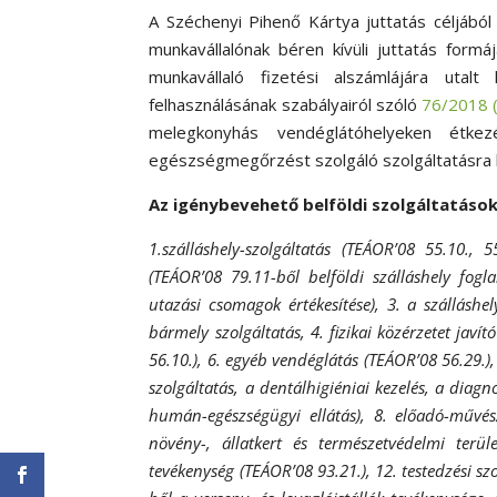
A Széchenyi Pihenő Kártya juttatás céljából
munkavállalónak béren kívüli juttatás for
munkavállaló fizetési alszámlájára uta
felhasználásának szabályairól szóló
76/2018 (
melegkonyhás vendéglátóhelyeken étkezé
egészségmegőrzést szolgáló szolgáltatásra h
Az igénybevehető belföldi szolgáltatások 
1.szálláshely-szolgáltatás (TEÁOR’08 55.10., 5
(TEÁOR’08 79.11-ből belföldi szálláshely foglal
utazási csomagok értékesítése), 3. a szálláshel
bármely szolgáltatás, 4. fizikai közérzetet jav
56.10.), 6. egyéb vendéglátás (TEÁOR’08 56.29.)
szolgáltatás, a dentálhigiéniai kezelés, a diag
humán-egészségügyi ellátás), 8. előadó-művés
növény-, állatkert és természetvédelmi terü
tevékenység (TEÁOR’08 93.21.), 12. testedzési s