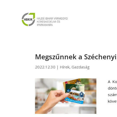
Megszűnnek a Széchenyi 
2022.12.30
|
Hírek
,
Gazdaság
A Ko
dönt
szám
köve