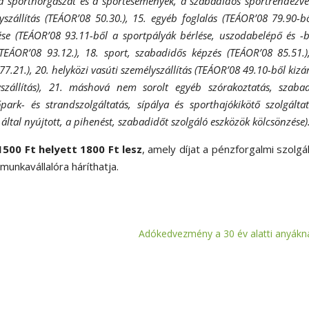
e, a sporthorgászat és a sportesemények, a szabadidős sportrendezv
élyszállítás (TEÁOR’08 50.30.), 15. egyéb foglalás (TEÁOR’08 79.90-b
ése (TEÁOR’08 93.11-ből a sportpályák bérlése, uszodabelépő és -b
 (TEÁOR’08 93.12.), 18. sport, szabadidős képzés (TEÁOR’08 85.51.)
7.21.), 20. helyközi vasúti személyszállítás (TEÁOR’08 49.10-ből kizá
zállítás), 21. máshová nem sorolt egyéb szórakoztatás, szaba
rk- és strandszolgáltatás, sípálya és sporthajókikötő szolgáltat
ltal nyújtott, a pihenést, szabadidőt szolgáló eszközök kölcsönzése)
 1500 Ft helyett 1800 Ft lesz
, amely díjat a pénzforgalmi szolgá
munkavállalóra háríthatja.
Adókedvezmény a 30 év alatti anyákn