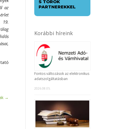
ények
S TÖRÖK
PARTNEREKKEL
ől az
érlet
, 19.
rólag
Korábbi híreink
didős
ásai,
.
ltató
Fontos változások az elektronikus
adatszolgáltatásban
2026.08.05.
ak
→