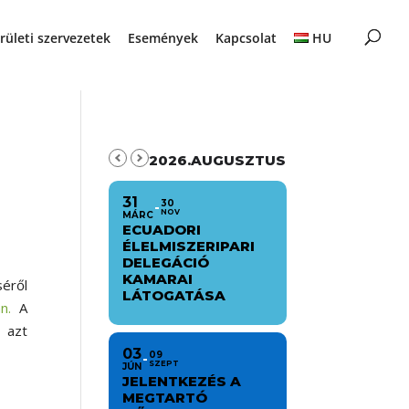
rületi szervezetek
Események
Kapcsolat
HU
2026.AUGUSZTUS
31
30
NOV
MÁRC
ECUADORI
ÉLELMISZERIPARI
DELEGÁCIÓ
KAMARAI
éről
LÁTOGATÁSA
n.
A
 azt
03
09
SZEPT
JÚN
JELENTKEZÉS A
MEGTARTÓ