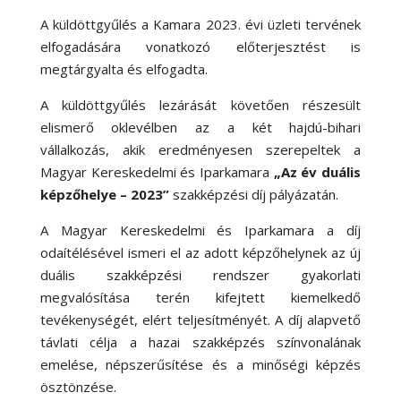
A küldöttgyűlés a Kamara 2023. évi üzleti tervének
elfogadására vonatkozó előterjesztést is
megtárgyalta és elfogadta.
A küldöttgyűlés lezárását követően részesült
elismerő oklevélben az a két hajdú-bihari
vállalkozás, akik eredményesen szerepeltek a
Magyar Kereskedelmi és Iparkamara
„Az év duális
képzőhelye – 2023”
szakképzési díj pályázatán.
A Magyar Kereskedelmi és Iparkamara a díj
odaítélésével ismeri el az adott képzőhelynek az új
duális szakképzési rendszer gyakorlati
megvalósítása terén kifejtett kiemelkedő
tevékenységét, elért teljesítményét. A díj alapvető
távlati célja a hazai szakképzés színvonalának
emelése, népszerűsítése és a minőségi képzés
ösztönzése.