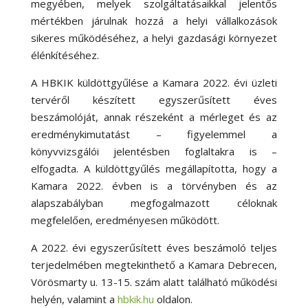
megyében, melyek szolgáltatásaikkal jelentős
mértékben járulnak hozzá a helyi vállalkozások
sikeres működéséhez, a helyi gazdasági környezet
élénkítéséhez.
A HBKIK küldöttgyűlése a Kamara 2022. évi üzleti
tervéről készített egyszerűsített éves
beszámolóját, annak részeként a mérleget és az
eredménykimutatást – figyelemmel a
könyvvizsgálói jelentésben foglaltakra is –
elfogadta. A küldöttgyűlés megállapította, hogy a
Kamara 2022. évben is a törvényben és az
alapszabályban megfogalmazott céloknak
megfelelően, eredményesen működött.
A 2022. évi egyszerűsített éves beszámoló teljes
terjedelmében megtekinthető a Kamara Debrecen,
Vörösmarty u. 13-15. szám alatt található működési
helyén, valamint a
hbkik.hu
oldalon.