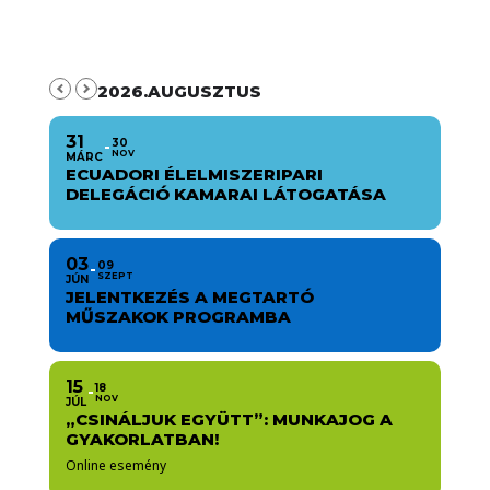
2026.AUGUSZTUS
31
30
NOV
MÁRC
ECUADORI ÉLELMISZERIPARI
DELEGÁCIÓ KAMARAI LÁTOGATÁSA
03
09
SZEPT
JÚN
JELENTKEZÉS A MEGTARTÓ
MŰSZAKOK PROGRAMBA
15
18
NOV
JÚL
„CSINÁLJUK EGYÜTT”: MUNKAJOG A
GYAKORLATBAN!
Online esemény