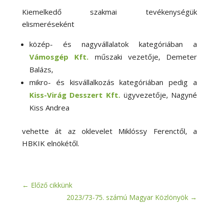
Kiemelkedő szakmai tevékenységük
elismeréseként
közép- és nagyvállalatok kategóriában a
Vámosgép Kft.
műszaki vezetője, Demeter
Balázs,
mikro- és kisvállalkozás kategóriában pedig a
Kiss-Virág Desszert Kft.
ügyvezetője, Nagyné
Kiss Andrea
vehette át az oklevelet Miklóssy Ferenctől, a
HBKIK elnökétől.
←
Előző cikkünk
2023/73-75. számú Magyar Közlönyök
→