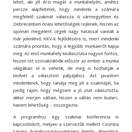
lehet, aki jól érzi magát a munkahelyén, amihez
persze alapfeltétel, hogy mindenki a számára
megfelelő szakmát válassza. A vármegyében és
Debrecenben óriási lehetőségek rejlenek, hiszen az
újonnan megjelent cégek nagy hatással vannak a
már jelenlévő KKV-k fejlődésére is, mert mindenki
számára prioritás, hogy a legjobb munkaerőt kapja
meg. Az első munkahely kiválasztása nagyon fontos,
hiszen ott szocializálódik először az ember a munka
világában: el is vehetik, de meg is hozhatják a
kedvét a választott pályájához. Azt javaslom
mindenkinek, hogy tanulja meg jól a szakmáját, ha
pedig rájön, hogy mégsem a jó utat választotta,
akkor merjen váltani, hiszen a váltás nem kudarc,
hanem lehetőség – összegezte.
A programhoz egy szakmai konferencia is
kapcsolódott, melyen a szervezők mellett Czomba
Sándor foglalkoztatáspolitikáért felelős államtitkár