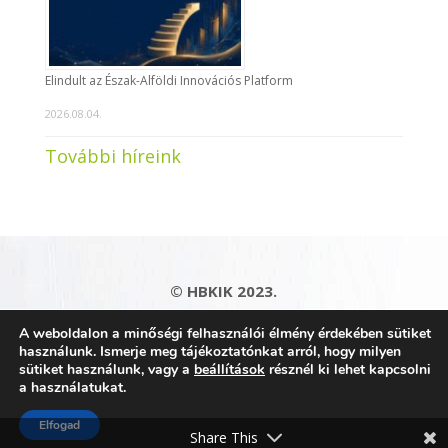
Elindult az Észak-Alföldi Innovációs Platform
2026.08.04.
További híreink
© HBKIK 2023.
Adatkezelési tájékoztató
|
Impresszum
|
A weboldalon a minőségi felhasználói élmény érdekében sütiket
Kapcsolat
|
Honlaptérkép
használunk. Ismerje meg tájékoztatónkat arról, hogy milyen
sütiket használunk, vagy a
beállítások
résznél ki lehet kapcsolni
a használatukat.
Elfogad
Share This