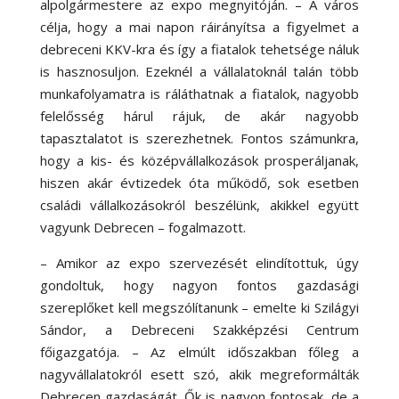
alpolgármestere az expo megnyitóján. – A város
célja, hogy a mai napon ráirányítsa a figyelmet a
debreceni KKV-kra és így a fiatalok tehetsége náluk
is hasznosuljon. Ezeknél a vállalatoknál talán több
munkafolyamatra is ráláthatnak a fiatalok, nagyobb
felelősség hárul rájuk, de akár nagyobb
tapasztalatot is szerezhetnek. Fontos számunkra,
hogy a kis- és középvállalkozások prosperáljanak,
hiszen akár évtizedek óta működő, sok esetben
családi vállalkozásokról beszélünk, akikkel együtt
vagyunk Debrecen – fogalmazott.
– Amikor az expo szervezését elindítottuk, úgy
gondoltuk, hogy nagyon fontos gazdasági
szereplőket kell megszólítanunk – emelte ki Szilágyi
Sándor, a Debreceni Szakképzési Centrum
főigazgatója. – Az elmúlt időszakban főleg a
nagyvállalatokról esett szó, akik megreformálták
Debrecen gazdaságát. Ők is nagyon fontosak, de a