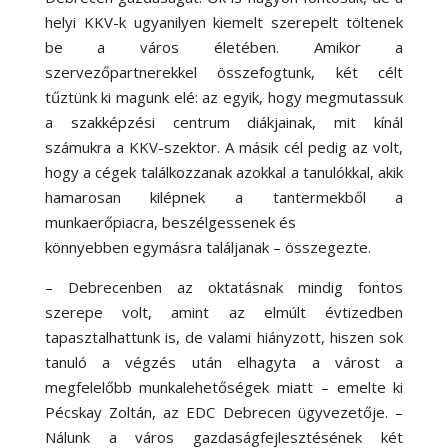
helyi KKV-k ugyanilyen kiemelt szerepelt töltenek
be a város életében. Amikor a
szervezőpartnerekkel összefogtunk, két célt
tűztünk ki magunk elé: az egyik, hogy megmutassuk
a szakképzési centrum diákjainak, mit kínál
számukra a KKV-szektor. A másik cél pedig az volt,
hogy a cégek találkozzanak azokkal a tanulókkal, akik
hamarosan kilépnek a tantermekből a
munkaerőpiacra, beszélgessenek és
könnyebben egymásra találjanak – összegezte.
– Debrecenben az oktatásnak mindig fontos
szerepe volt, amint az elmúlt évtizedben
tapasztalhattunk is, de valami hiányzott, hiszen sok
tanuló a végzés után elhagyta a várost a
megfelelőbb munkalehetőségek miatt – emelte ki
Pécskay Zoltán, az EDC Debrecen ügyvezetője. –
Nálunk a város gazdaságfejlesztésének két