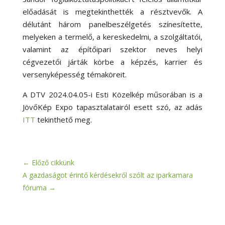
előadását is megtekinthették a résztvevők. A
délutánt három panelbeszélgetés színesítette,
melyeken a termelő, a kereskedelmi, a szolgáltatói,
valamint az építőipari szektor neves helyi
cégvezetői járták körbe a képzés, karrier és
versenyképesség témaköreit.
A DTV 2024.04.05-i Esti Közelkép műsorában is a
JövőKép Expo tapasztalatairól esett szó, az adás
ITT
tekinthető meg.
←
Előző cikkünk
A gazdaságot érintő kérdésekről szólt az iparkamara
fóruma
→