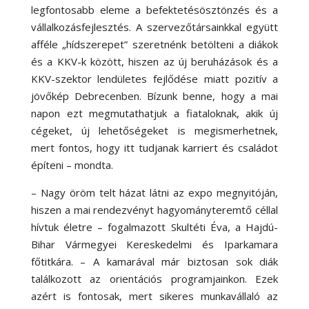
legfontosabb eleme a befektetésösztönzés és a
vállalkozásfejlesztés. A szervezőtársainkkal együtt
afféle „hídszerepet” szeretnénk betölteni a diákok
és a KKV-k között, hiszen az új beruházások és a
KKV-szektor lendületes fejlődése miatt pozitív a
jövőkép Debrecenben. Bízunk benne, hogy a mai
napon ezt megmutathatjuk a fiataloknak, akik új
cégeket, új lehetőségeket is megismerhetnek,
mert fontos, hogy itt tudjanak karriert és családot
építeni – mondta.
– Nagy öröm telt házat látni az expo megnyitóján,
hiszen a mai rendezvényt hagyományteremtő céllal
hívtuk életre – fogalmazott Skultéti Éva, a Hajdú-
Bihar Vármegyei Kereskedelmi és Iparkamara
főtitkára. – A kamarával már biztosan sok diák
találkozott az orientációs programjainkon. Ezek
azért is fontosak, mert sikeres munkavállaló az