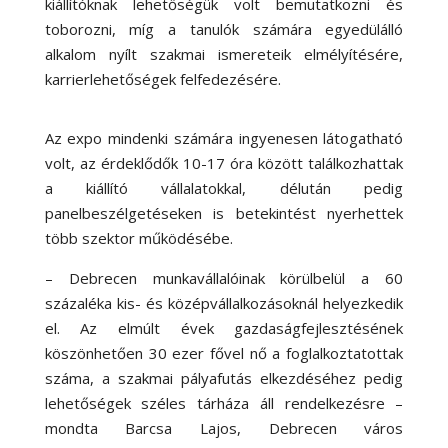
kiállítóknak lehetőségük volt bemutatkozni és
toborozni, míg a tanulók számára egyedülálló
alkalom nyílt szakmai ismereteik elmélyítésére,
karrierlehetőségek felfedezésére.
Az expo mindenki számára ingyenesen látogatható
volt, az érdeklődők 10-17 óra között találkozhattak
a kiállító vállalatokkal, délután pedig
panelbeszélgetéseken is betekintést nyerhettek
több szektor működésébe.
– Debrecen munkavállalóinak körülbelül a 60
százaléka kis- és középvállalkozásoknál helyezkedik
el. Az elmúlt évek gazdaságfejlesztésének
köszönhetően 30 ezer fővel nő a foglalkoztatottak
száma, a szakmai pályafutás elkezdéséhez pedig
lehetőségek széles tárháza áll rendelkezésre –
mondta Barcsa Lajos, Debrecen város