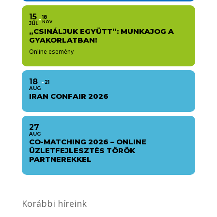
15
18
NOV
JÚL
„CSINÁLJUK EGYÜTT”: MUNKAJOG A
GYAKORLATBAN!
Online esemény
18
21
AUG
IRAN CONFAIR 2026
27
AUG
CO-MATCHING 2026 – ONLINE
ÜZLETFEJLESZTÉS TÖRÖK
PARTNEREKKEL
Korábbi híreink