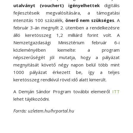
utalványt (vouchert) igényelhettek
digitális
fejlesztéseik megvalósítására, a támogatási
intenzitás 100 százalék,
önerő nem szükséges
. A
február 3-án megnyílt 2. ütemben a rendelkezésre
álló keretösszeg 1,2 milliárd forint volt. A
Nemzetgazdasági Minisztérium február 6-i
közleményében kiemelte: a program
népszerűségét jól mutatja, hogy a pályázat
megnyitását követő négy napon belül több mint
1000 pályázat érkezett be, így a teljes
keretösszeg rendkívül rövid idő alatt kimerült.
A Demján Sándor Program további elemeiről
ITT
lehet tájékozódni.
Forrás: uzletem.hu/hrportal.hu