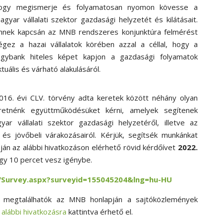
ogy megismerje és folyamatosan nyomon kövesse a
agyar vállalati szektor gazdasági helyzetét és kilátásait.
nnek kapcsán az MNB rendszeres konjunktúra felmérést
égez a hazai vállalatok körében azzal a céllal, hogy a
egybank hiteles képet kapjon a gazdasági folyamatok
ktuális és várható alakulásáról.
 2016. évi CLV. törvény adta keretek között néhány olyan
retnénk együttműködésüket kérni, amelyek segítenek
r vállalati szektor gazdasági helyzetéről, illetve az
is és jövőbeli várakozásairól. Kérjük, segítsék munkánkat
pján az alábbi hivatkozáson elérhető rövid kérdőívet
2022.
tegy 10 percet vesz igénybe.
u/Survey.aspx?surveyid=155045204&lng=hu-HU
i megtalálhatók az MNB honlapján a sajtóközlemények
z
alábbi hivatkozásra
kattintva érhető el.