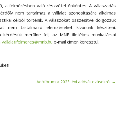
ő, a felmérésben való részvétel önkéntes. A válaszadás
kérdőív nem tartalmaz a vállalat azonosítására alkalmas
ztikai célból történik. A válaszokat összesítve dolgozzuk
kat nem tartalmazó elemzéseket kívánunk készíteni.
 kérdésük merülne fel, az MNB illetékes munkatársai
a
vallalatifelmeres@mnb.hu
e-mail címen keresztül.
üket!
Adófórum a 2023. évi adóváltozásokról
→