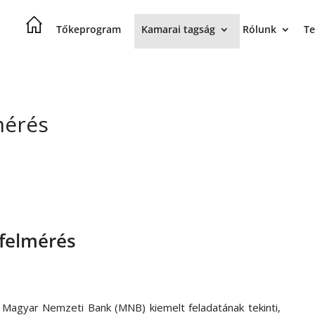
Tőkeprogram
Kamarai tagság
Rólunk
Te
mérés
felmérés
 Magyar Nemzeti Bank (MNB) kiemelt feladatának tekinti,