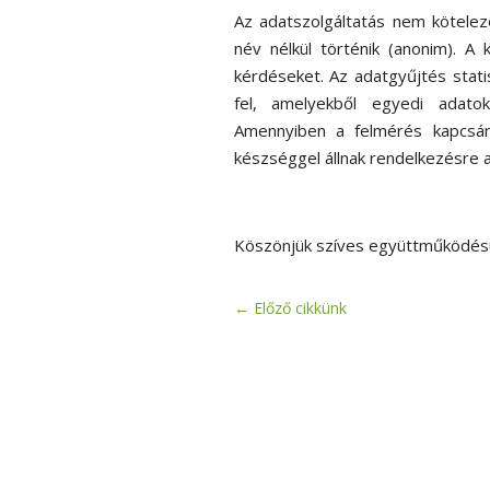
Az adatszolgáltatás nem kötelez
név nélkül történik (anonim). A 
kérdéseket. Az adatgyűjtés statis
fel, amelyekből egyedi adato
Amennyiben a felmérés kapcsán
készséggel állnak rendelkezésre 
Köszönjük szíves együttműködés
←
Előző cikkünk