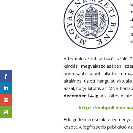
h
m
E
v
j
a
A hivatalos statisztikáról szóló
kérdés megválaszolásában sze
pontosabb képet alkotni a magya
általános üzleti hangulat aktuál
azzal, hogy kitöltik az MNB honla
december 14-ig
. A kitöltés min
https://mnbpoll.mnb.h
Eddigi felméréseink eredménye
között. A legfrissebb publikáció a