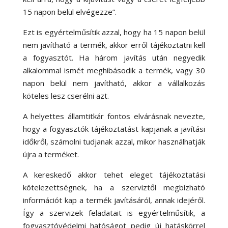
15 napon belül elvégezze”.
Ezt is egyértelműsítik azzal, hogy ha 15 napon belül
nem javítható a termék, akkor erről tájékoztatni kell
a fogyasztót. Ha három javítás után negyedik
alkalommal ismét meghibásodik a termék, vagy 30
napon belül nem javítható, akkor a vállalkozás
köteles lesz cserélni azt.
A helyettes államtitkár fontos elvárásnak nevezte,
hogy a fogyasztók tájékoztatást kapjanak a javítási
időkről, számolni tudjanak azzal, mikor használhatják
újra a terméket.
A kereskedő akkor tehet eleget tájékoztatási
kötelezettségnek, ha a szerviztől megbízható
információt kap a termék javításáról, annak idejéről.
Így a szervizek feladatait is egyértelműsítik, a
fogyasztóvédelmi hatóságot pedig új hatáskörrel