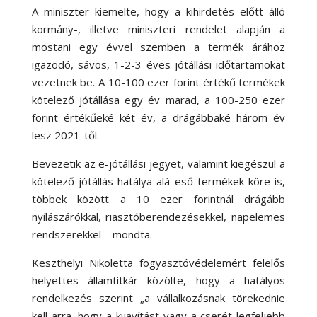
A miniszter kiemelte, hogy a kihirdetés előtt álló
kormány-, illetve miniszteri rendelet alapján a
mostani egy évvel szemben a termék árához
igazodó, sávos, 1-2-3 éves jótállási időtartamokat
vezetnek be. A 10-100 ezer forint értékű termékek
kötelező jótállása egy év marad, a 100-250 ezer
forint értékűeké két év, a drágábbaké három év
lesz 2021-től.
Bevezetik az e-jótállási jegyet, valamint kiegészül a
kötelező jótállás hatálya alá eső termékek köre is,
többek között a 10 ezer forintnál drágább
nyílászárókkal, riasztóberendezésekkel, napelemes
rendszerekkel – mondta.
Keszthelyi Nikoletta fogyasztóvédelemért felelős
helyettes államtitkár közölte, hogy a hatályos
rendelkezés szerint „a vállalkozásnak törekednie
kell arra, hogy a kijavítást vagy a cserét legfeljebb