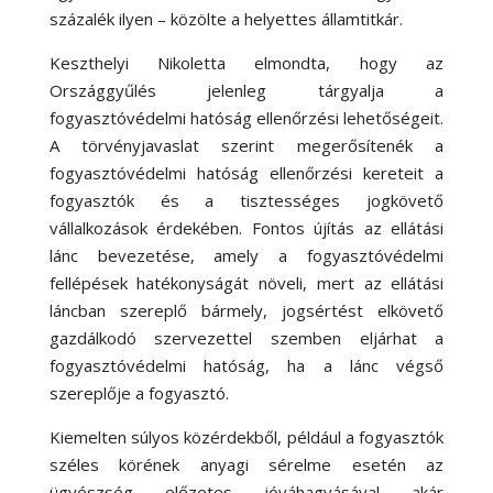
százalék ilyen – közölte a helyettes államtitkár.
Keszthelyi Nikoletta elmondta, hogy az
Országgyűlés jelenleg tárgyalja a
fogyasztóvédelmi hatóság ellenőrzési lehetőségeit.
A törvényjavaslat szerint megerősítenék a
fogyasztóvédelmi hatóság ellenőrzési kereteit a
fogyasztók és a tisztességes jogkövető
vállalkozások érdekében. Fontos újítás az ellátási
lánc bevezetése, amely a fogyasztóvédelmi
fellépések hatékonyságát növeli, mert az ellátási
láncban szereplő bármely, jogsértést elkövető
gazdálkodó szervezettel szemben eljárhat a
fogyasztóvédelmi hatóság, ha a lánc végső
szereplője a fogyasztó.
Kiemelten súlyos közérdekből, például a fogyasztók
széles körének anyagi sérelme esetén az
ügyészség előzetes jóváhagyásával akár