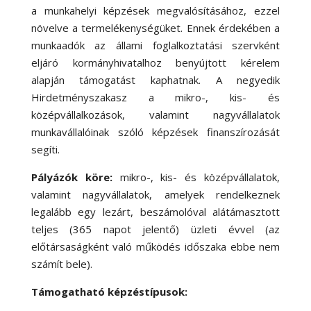
a munkahelyi képzések megvalósításához, ezzel
növelve a termelékenységüket. Ennek érdekében a
munkaadók az állami foglalkoztatási szervként
eljáró kormányhivatalhoz benyújtott kérelem
alapján támogatást kaphatnak. A negyedik
Hirdetményszakasz a mikro-, kis- és
középvállalkozások, valamint nagyvállalatok
munkavállalóinak szóló képzések finanszírozását
segíti.
Pályázók köre:
mikro-, kis- és középvállalatok,
valamint nagyvállalatok, amelyek rendelkeznek
legalább egy lezárt, beszámolóval alátámasztott
teljes (365 napot jelentő) üzleti évvel (az
előtársaságként való működés időszaka ebbe nem
számít bele).
Támogatható képzéstípusok: