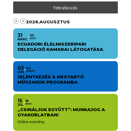
2026.AUGUSZTUS
31
30
NOV
MÁRC
ECUADORI ÉLELMISZERIPARI
DELEGÁCIÓ KAMARAI LÁTOGATÁSA
03
09
SZEPT
JÚN
JELENTKEZÉS A MEGTARTÓ
MŰSZAKOK PROGRAMBA
15
18
NOV
JÚL
„CSINÁLJUK EGYÜTT”: MUNKAJOG A
GYAKORLATBAN!
Online esemény