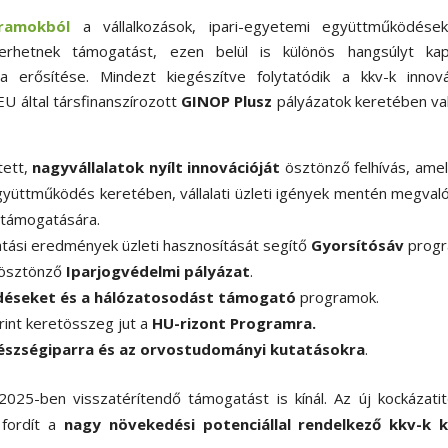
ramokból
a vállalkozások, ipari-egyetemi együttműködése
erhetnek támogatást, ezen belül is különös hangsúlyt ka
a erősítése. Mindezt kiegészítve folytatódik a kkv-k innová
U által társfinanszírozott
GINOP Plusz
pályázatok keretében va
tett,
nagyvállalatok nyílt innovációját
ösztönző felhívás, ame
 együttműködés keretében, vállalati üzleti igények mentén megval
k támogatására.
utatási eredmények üzleti hasznosítását segítő
Gyorsítósáv
progr
t ösztönző
Iparjogvédelmi pályázat
.
éseket és a hálózatosodást támogató
programok.
forint keretösszeg jut a
HU-rizont Programra.
észségiparra és az orvostudományi kutatásokra
.
2025-ben visszatérítendő támogatást is kínál. Az új kockázati
 fordít a
nagy növekedési potenciállal rendelkező kkv-k k