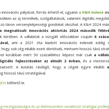
 innovációs pályázat, forrás érhető el, ugyanis
a K&H indexe
al
sökken az új termékek, szolgáltatások, valamint digitális megol
hosszú távon versenyképességi gondokat okozhat. A K&H 2024 má
a megvalósult innovációs aktivitás 2024 második félév
k körében. A vállalatok a vizsgált időszakban csupán
6 száza
ával,
ami a 2021 óta kiadott innovációs indexek eddig 
, hogy sok cég inkább eseti döntések, mintsem hosszú távú stra
vvel korábban mért 50 százalékhoz képest már csak
a vállal
gitális fejlesztéseket az elmúlt 2 évben,
és a mesters
isszaesett. A kutatás rávilágít, hogy a cégek egyre inkább
e
ig hosszú távú stratégiával.
NEN
tölthető le.
ág mezőgazdaságra és az élelmiszerekre vonatkozó stratégiai jövőké