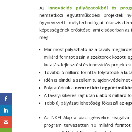
Az
innovációs pályázatokból és prog
nemzetközi együttműködési projektek ny
úgynevezett mélytechnológiai ökoszisztém
képességének erősítése, ami elsősorban az E
meg.
Már most pályázható az a tavaly meghirde
milliárd forintot szán a szektorok közötti
kutatás-fejlesztési és innovációs projekte
További 5 milliárd forinttal folytatódik a k
Idén is elindul a szellemitulajdon-védelme
Folytatódnak a
nemzetközi együttműköd
A tavalyi sikeres rajt után újabb 8 milliárd 
Több új pályázati lehetőség fókuszál az
eg
Az NKFI Alap a piaci igényekre reagálva 
program tervezetten 10 milliárd forintot