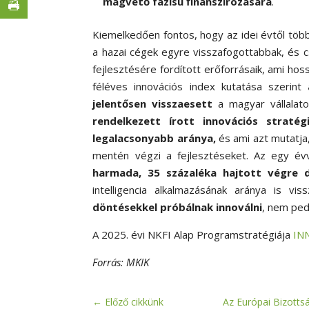
magvető fázisú finanszírozására
.
Kiemelkedően fontos, hogy az idei évtől több
a hazai cégek egyre visszafogottabbak, és c
fejlesztésére fordított erőforrásaik, ami 
féléves innovációs index kutatása szerint
jelentősen visszaesett
a magyar vállalato
rendelkezett írott innovációs stratégi
legalacsonyabb aránya,
és ami azt mutatja
mentén végzi a fejlesztéseket. Az egy é
harmada, 35 százaléka hajtott végre di
intelligencia alkalmazásának aránya is v
döntésekkel próbálnak innoválni
, nem ped
A 2025. évi NKFI Alap Programstratégiája
IN
Forrás: MKIK
←
Előző cikkünk
Az Európai Bizotts