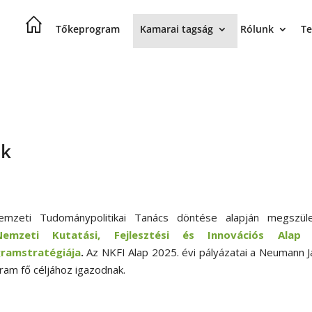
Tőkeprogram
Kamarai tagság
Rólunk
Te
ok
mzeti Tudománypolitikai Tanács döntése alapján megszüle
Nemzeti Kutatási, Fejlesztési és Innovációs Alap 
ramstratégiája
.
Az NKFI Alap 2025. évi pályázatai a Neumann 
ram fő céljához igazodnak.