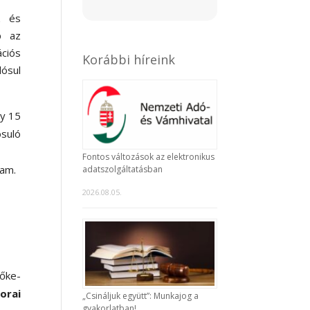
k és
p az
ciós
Korábbi híreink
lósul
ly 15
ósuló
Fontos változások az elektronikus
am.
adatszolgáltatásban
2026.08.05.
tőke-
orai
„Csináljuk együtt”: Munkajog a
gyakorlatban!