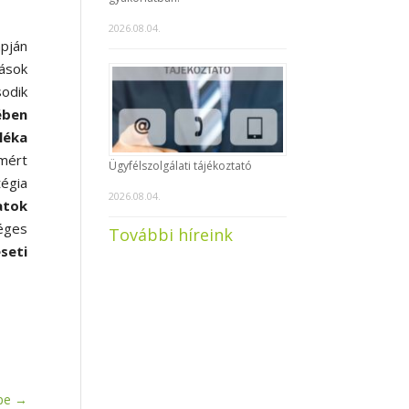
2026.08.04.
apján
dások
sodik
ében
léka
mért
Ügyfélszolgálati tájékoztató
tégia
2026.08.04.
atok
éges
További híreink
seti
pe
→