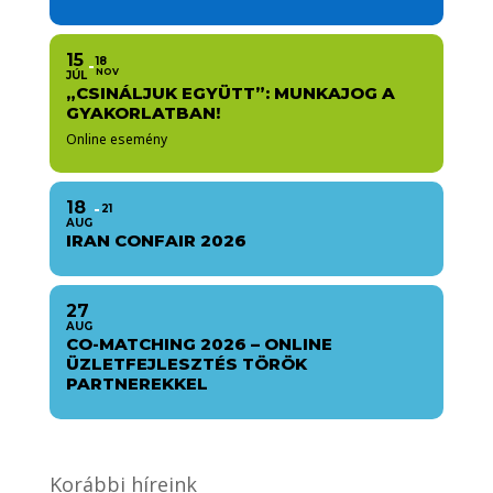
15
18
NOV
JÚL
„CSINÁLJUK EGYÜTT”: MUNKAJOG A
GYAKORLATBAN!
Online esemény
18
21
AUG
IRAN CONFAIR 2026
27
AUG
CO-MATCHING 2026 – ONLINE
ÜZLETFEJLESZTÉS TÖRÖK
PARTNEREKKEL
Korábbi híreink