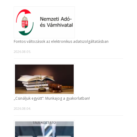
Fontos változások az elektronikus adatszolgáltatásban
2026.08.05.
„Csináljuk együtt”: Munkajog a gyakorlatban!
2026.08.04.