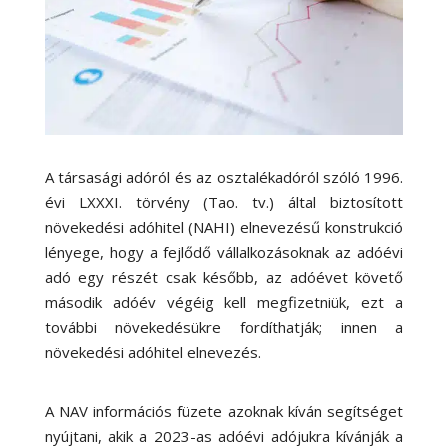
A társasági adóról és az osztalékadóról szóló 1996.
évi LXXXI. törvény (Tao. tv.) által biztosított
növekedési adóhitel (NAHI) elnevezésű konstrukció
lényege, hogy a fejlődő vállalkozásoknak az adóévi
adó egy részét csak később, az adóévet követő
második adóév végéig kell megfizetniük, ezt a
további növekedésükre fordíthatják; innen a
növekedési adóhitel elnevezés.
A NAV információs füzete azoknak kíván segítséget
nyújtani, akik a 2023-as adóévi adójukra kívánják a