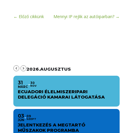
←
Előző cikkünk
Mennyi IP rejlik az autóiparban?
→
2026.AUGUSZTUS
31
30
NOV
MÁRC
ECUADORI ÉLELMISZERIPARI
DELEGÁCIÓ KAMARAI LÁTOGATÁSA
03
09
SZEPT
JÚN
JELENTKEZÉS A MEGTARTÓ
MŰSZAKOK PROGRAMBA