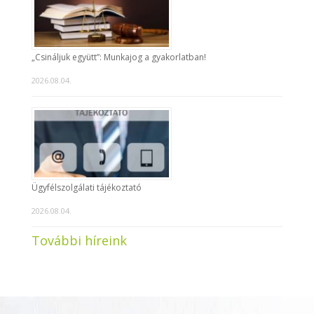
„Csináljuk együtt”: Munkajog a gyakorlatban!
2026.08.04.
Ügyfélszolgálati tájékoztató
2026.08.04.
További híreink