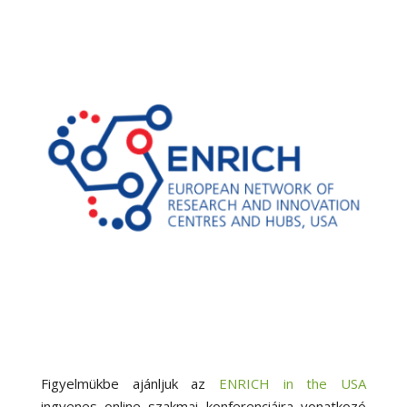
Figyelmükbe ajánljuk az
ENRICH in the USA
ingyenes online szakmai konferenciáira vonatkozó