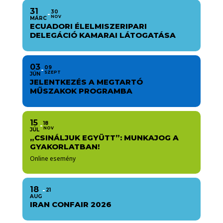
31
30
NOV
MÁRC
ECUADORI ÉLELMISZERIPARI
DELEGÁCIÓ KAMARAI LÁTOGATÁSA
03
09
SZEPT
JÚN
JELENTKEZÉS A MEGTARTÓ
MŰSZAKOK PROGRAMBA
15
18
NOV
JÚL
„CSINÁLJUK EGYÜTT”: MUNKAJOG A
GYAKORLATBAN!
Online esemény
18
21
AUG
IRAN CONFAIR 2026