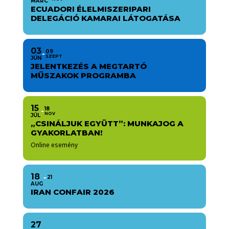
MÁRC
ECUADORI ÉLELMISZERIPARI
DELEGÁCIÓ KAMARAI LÁTOGATÁSA
03
09
SZEPT
JÚN
JELENTKEZÉS A MEGTARTÓ
MŰSZAKOK PROGRAMBA
15
18
NOV
JÚL
„CSINÁLJUK EGYÜTT”: MUNKAJOG A
GYAKORLATBAN!
Online esemény
18
21
AUG
IRAN CONFAIR 2026
27