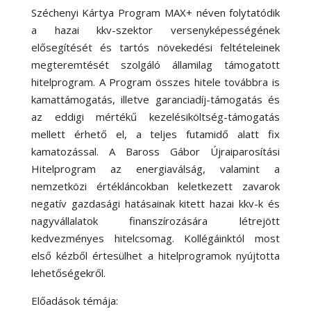
Széchenyi Kártya Program MAX+ néven folytatódik
a hazai kkv-szektor versenyképességének
elősegítését és tartós növekedési feltételeinek
megteremtését szolgáló államilag támogatott
hitelprogram. A Program összes hitele továbbra is
kamattámogatás, illetve garanciadíj-támogatás és
az eddigi mértékű kezelésiköltség-támogatás
mellett érhető el, a teljes futamidő alatt fix
kamatozással. A Baross Gábor Újraiparosítási
Hitelprogram az energiaválság, valamint a
nemzetközi értékláncokban keletkezett zavarok
negatív gazdasági hatásainak kitett hazai kkv-k és
nagyvállalatok finanszírozására létrejött
kedvezményes hitelcsomag. Kollégáinktól most
első kézből értesülhet a hitelprogramok nyújtotta
lehetőségekről.
Előadások témája: