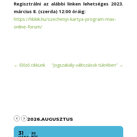
Regisztrálni az alábbi linken lehetséges 2023.
március 8. (szerda) 12:00 óráig:
https://hbkik.hu/szechenyi-kartya-program-max-
online-forum/
←
Előző cikkünk
"Jogszabály-változások tükrében"
→
2026.AUGUSZTUS
31
30
NOV