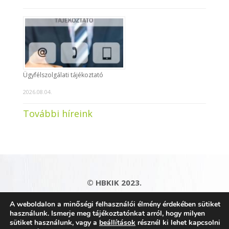
Ügyfélszolgálati tájékoztató
2026.08.04.
További híreink
© HBKIK 2023.
Adatkezelési tájékoztató
|
Impresszum
|
A weboldalon a minőségi felhasználói élmény érdekében sütiket
Kapcsolat
|
Honlaptérkép
használunk. Ismerje meg tájékoztatónkat arról, hogy milyen
sütiket használunk, vagy a
beállítások
résznél ki lehet kapcsolni