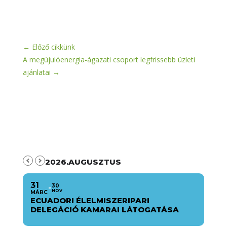
←
Előző cikkünk
A megújulóenergia-ágazati csoport legfrissebb üzleti
ajánlatai
→
2026.AUGUSZTUS
31
30
NOV
MÁRC
ECUADORI ÉLELMISZERIPARI
DELEGÁCIÓ KAMARAI LÁTOGATÁSA