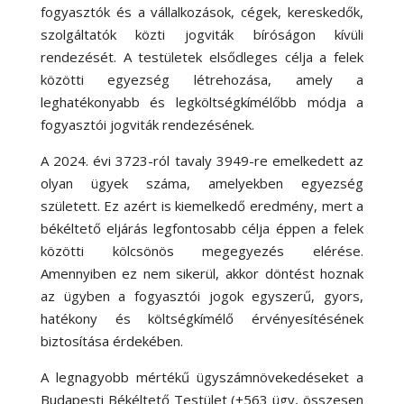
fogyasztók és a vállalkozások, cégek, kereskedők,
szolgáltatók közti jogviták bíróságon kívüli
rendezését. A testületek elsődleges célja a felek
közötti egyezség létrehozása, amely a
leghatékonyabb és legköltségkímélőbb módja a
fogyasztói jogviták rendezésének.
A 2024. évi 3723-ról tavaly 3949-re emelkedett az
olyan ügyek száma, amelyekben egyezség
született. Ez azért is kiemelkedő eredmény, mert a
békéltető eljárás legfontosabb célja éppen a felek
közötti kölcsönös megegyezés elérése.
Amennyiben ez nem sikerül, akkor döntést hoznak
az ügyben a fogyasztói jogok egyszerű, gyors,
hatékony és költségkímélő érvényesítésének
biztosítása érdekében.
A legnagyobb mértékű ügyszámnövekedéseket a
Budapesti Békéltető Testület (+563 ügy, összesen