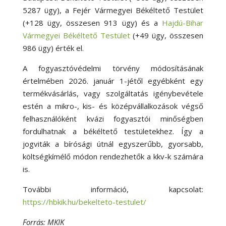
5287 ügy), a Fejér Vármegyei Békéltető Testület
(+128 ügy, összesen 913 ügy) és a
Hajdú-Bihar
Vármegyei Békéltető Testület
(+49 ügy, összesen
986 ügy) érték el.
A fogyasztóvédelmi törvény módosításának
értelmében 2026. január 1-jétől egyébként egy
termékvásárlás, vagy szolgáltatás igénybevétele
estén a mikro-, kis- és középvállalkozások végső
felhasználóként kvázi fogyasztói minőségben
fordulhatnak a békéltető testületekhez. Így a
jogviták a bírósági útnál egyszerűbb, gyorsabb,
költségkímélő módon rendezhetők a kkv-k számára
is.
További információ, kapcsolat:
https://hbkik.hu/bekelteto-testulet/
Forrás: MKIK