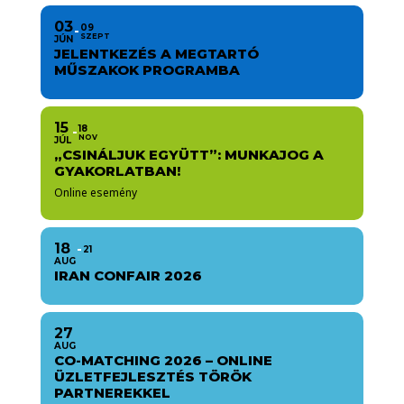
03
09
SZEPT
JÚN
JELENTKEZÉS A MEGTARTÓ
MŰSZAKOK PROGRAMBA
15
18
NOV
JÚL
„CSINÁLJUK EGYÜTT”: MUNKAJOG A
GYAKORLATBAN!
Online esemény
18
21
AUG
IRAN CONFAIR 2026
27
AUG
CO-MATCHING 2026 – ONLINE
ÜZLETFEJLESZTÉS TÖRÖK
PARTNEREKKEL