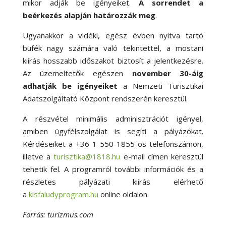
mikor adják be igényeiket.
A sorrendet a
beérkezés alapján határozzák meg
.
Ugyanakkor a vidéki, egész évben nyitva tartó
büfék nagy számára való tekintettel, a mostani
kiírás hosszabb időszakot biztosít a jelentkezésre.
Az üzemeltetők egészen
november 30-áig
adhatják be igényeiket
a Nemzeti Turisztikai
Adatszolgáltató Központ rendszerén keresztül.
A részvétel minimális adminisztrációt igényel,
amiben ügyfélszolgálat is segíti a pályázókat.
Kérdéseiket a +36 1 550-1855-ös telefonszámon,
illetve a
turisztika@1818.hu
e-mail címen keresztül
tehetik fel. A programról további információk és a
részletes pályázati kiírás elérhető
a
kisfaludyprogram.hu
online oldalon.
Forrás: turizmus.com