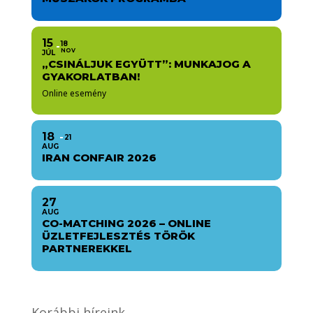
15
18
NOV
JÚL
„CSINÁLJUK EGYÜTT”: MUNKAJOG A
GYAKORLATBAN!
Online esemény
18
21
AUG
IRAN CONFAIR 2026
27
AUG
CO-MATCHING 2026 – ONLINE
ÜZLETFEJLESZTÉS TÖRÖK
PARTNEREKKEL
Korábbi híreink