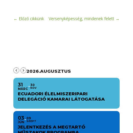
←
Előző cikkünk
Versenyképesség, mindenek felett
→
2026.AUGUSZTUS
31
30
NOV
MÁRC
ECUADORI ÉLELMISZERIPARI
DELEGÁCIÓ KAMARAI LÁTOGATÁSA
03
09
SZEPT
JÚN
JELENTKEZÉS A MEGTARTÓ
MŰSZAKOK PROGRAMBA