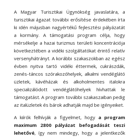
A Magyar Turisztikai Ügynökség javaslatára, a
turisztikai ágazat további erősítése érdekében írta
ki idén májusban nagyértékű fejlesztési pályázatát
a kormány. A támogatási program célja, hogy
mérsékelje a hazai turizmus területi koncentrációja
következtében a vidéki szolgáltatókat érintő relatív
versenyhátrányt. A korábbi szakaszokban az egész
évben nyitva tartó vidéki éttermek, cukrászdák,
zenés-táncos szórakozóhelyek, alkalmi vendéglátó
üzletek, kávéházak és alkoholmentes italokra
specializálódott vendéglátóhelyek hívhattak le
támogatást. A program további szakaszaiban pedig
az italüzletek és bárok adhatják majd be igényeiket.
A kiírók felhívják a figyelmet, hogy
a program
maximum 2800 pályázat befogadását teszi
lehetővé
, így nem mindegy, hogy a jelentkezők