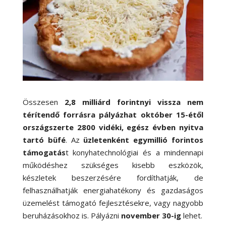
Összesen
2,8 milliárd forintnyi vissza nem
térítendő forrásra pályázhat október 15-étől
országszerte 2800 vidéki, egész évben nyitva
tartó büfé
. Az
üzletenként egymillió forintos
támogatás
t konyhatechnológiai és a mindennapi
működéshez szükséges kisebb eszközök,
készletek beszerzésére fordíthatják, de
felhasználhatják energiahatékony és gazdaságos
üzemelést támogató fejlesztésekre, vagy nagyobb
beruházásokhoz is. Pályázni
november 30-ig
lehet.