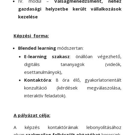
IV. modul –
Válságmenedzsment, nehéz
gazdasági helyzetbe került
vállalkozások
kezelése
Képzési forma:
Blended learning
módszertan:
E-learning szakasz
: önállóan végezhető,
digitális tananyagok (videók,
esettanulmányok),
Kontaktóra
: 8 óra élő, gyakorlatorientált
konzultáció (kérdések megválaszolása,
interaktív feladatok).
A pályázat célja:
A képzés kontaktóráinak lebonyolításához
olyan
szakmailag felkészült oktatókat
keresünk,