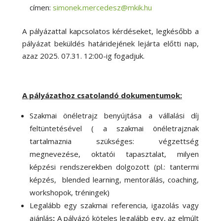
címen:
simonek.mercedesz@mkik.hu
A pályázattal kapcsolatos kérdéseket, legkésőbb a
pályázat beküldés határidejének lejárta előtti nap,
azaz 2025. 07.31. 12:00-ig fogadjuk.
A pályázathoz csatolandó dokumentumok:
Szakmai önéletrajz benyújtása a vállalási díj
feltüntetésével ( a szakmai önéletrajznak
tartalmaznia szükséges: végzettség
megnevezése, oktatói tapasztalat, milyen
képzési rendszerekben dolgozott (pl.: tantermi
képzés, blended learning, mentorálás, coaching,
workshopok, tréningek)
Legalább egy szakmai referencia, igazolás vagy
ajánlás
:
A pályázó köteles legalább egy, az elmúlt