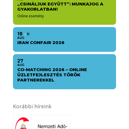
„CSINÁLJUK EGYÜTT”: MUNKAJOG A
GYAKORLATBAN!
Online esemény
18
21
AUG
IRAN CONFAIR 2026
27
AUG
CO-MATCHING 2026 – ONLINE
ÜZLETFEJLESZTÉS TÖRÖK
PARTNEREKKEL
Korábbi híreink