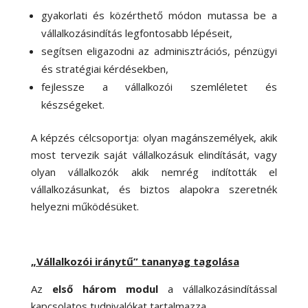
gyakorlati és közérthető módon mutassa be a
vállalkozásindítás legfontosabb lépéseit,
segítsen eligazodni az adminisztrációs, pénzügyi
és stratégiai kérdésekben,
fejlessze a vállalkozói szemléletet és
készségeket.
A képzés célcsoportja: olyan magánszemélyek, akik
most tervezik saját vállalkozásuk elindítását, vagy
olyan vállalkozók akik nemrég indították el
vállalkozásunkat, és biztos alapokra szeretnék
helyezni működésüket.
„
Vállalkozói iránytű” tananyag tagolása
Az
első három modul
a vállalkozásindítással
kapcsolatos tudnivalókat tartalmazza