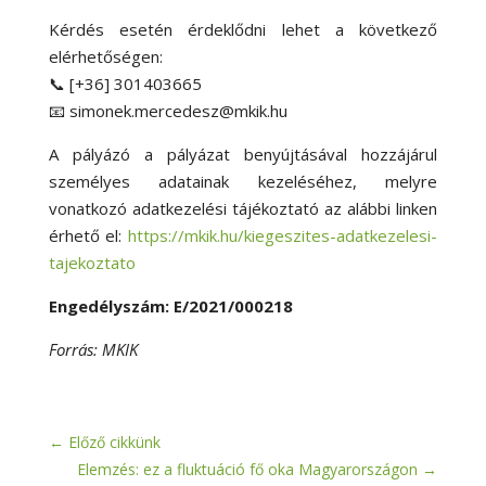
Kérdés esetén érdeklődni lehet a következő
elérhetőségen:
📞 [+36] 301403665
📧 simonek.mercedesz@mkik.hu
A pályázó a pályázat benyújtásával hozzájárul
személyes adatainak kezeléséhez, melyre
vonatkozó adatkezelési tájékoztató az alábbi linken
érhető el:
https://mkik.hu/kiegeszites-adatkezelesi-
tajekoztato
Engedélyszám: E/2021/000218
Forrás: MKIK
←
Előző cikkünk
Elemzés: ez a fluktuáció fő oka Magyarországon
→