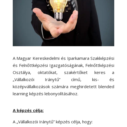
A Magyar Kereskedelmi és Iparkamara Szakképzési
és Felnőttképzési Igazgatóságának, Felnőttképzési
Osztálya, oktatókat, szakértőket keres a
„Vállalkozói Iránytű” című, kis- és
középvállalkozások számára meghirdetett blended
learning képzés lebonyolításához.
A képzés célja:
A „Vállalkozói Iránytű” képzés célja, hogy: