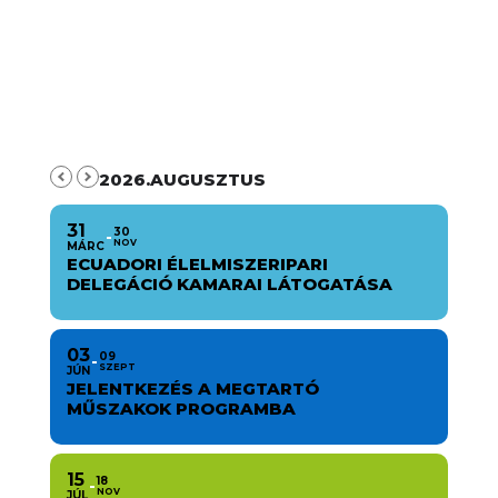
2026.AUGUSZTUS
31
30
NOV
MÁRC
ECUADORI ÉLELMISZERIPARI
DELEGÁCIÓ KAMARAI LÁTOGATÁSA
03
09
SZEPT
JÚN
JELENTKEZÉS A MEGTARTÓ
MŰSZAKOK PROGRAMBA
15
18
NOV
JÚL