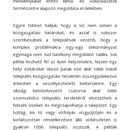
mindannyiukat érintő klíma- és vízkockázatok
természetre alapozó megoldása érdekében.
Egyre többet halljuk, hogy a víz nem ismeri a
közigazgatási határokat, és azzal is sokszor
szembesülnek a települések vezetői, hogy a
komplex problémákra egy-egy önkormányzat
egymaga nem tud hatékony megoldást találni. Sok
példa hozható fel az ilyen helyzetekre, hiszen egy
helyi vízkárokat okozó patak vize akár több másik
település közigazgatási területén összegyülekezve
érkezhet a veszélyeztetett belterületre. Egy
síksági belvízelvezető csatorna akár több
szomszédos település területéről elvezetheti a
felszíni vizeket és megcsapolhatja a talajvizet. Egy
holtág, kis tó vagy vízfolyás vízgyűjtőjén és a
korlátozottan rendelkezésre álló vízkészleten is
gyakran több település osztozik. A példák