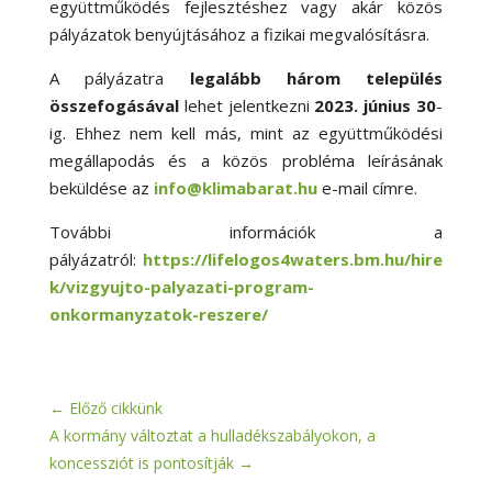
együttműködés fejlesztéshez vagy akár közös
pályázatok benyújtásához a fizikai megvalósításra.
A pályázatra
legalább három település
összefogásával
lehet jelentkezni
2023. június 30
-
ig. Ehhez nem kell más, mint az együttműködési
megállapodás és a közös probléma leírásának
beküldése az
info@klimabarat.hu
e-mail címre.
További információk a
pályázatról:
https://lifelogos4waters.bm.hu/hire
k/vizgyujto-palyazati-program-
onkormanyzatok-reszere/
←
Előző cikkünk
A kormány változtat a hulladékszabályokon, a
koncessziót is pontosítják
→