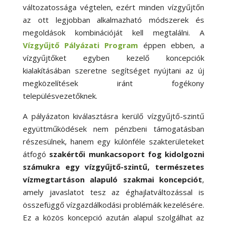
változatossága végtelen, ezért minden vízgyűjtőn
az ott legjobban alkalmazható módszerek és
megoldások kombinációját kell megtalálni. A
Vízgyűjtő Pályázati Program
éppen ebben, a
vízgyűjtőket egyben kezelő koncepciók
kialakításában szeretne segítséget nyújtani az új
megközelítések iránt fogékony
településvezetőknek.
A pályázaton kiválasztásra kerülő vízgyűjtő-szintű
együttműködések nem pénzbeni támogatásban
részesülnek, hanem egy különféle szakterületeket
átfogó
szakértői munkacsoport fog kidolgozni
számukra egy vízgyűjtő-szintű, természetes
vízmegtartáson alapuló szakmai koncepciót
,
amely javaslatot tesz az éghajlatváltozással is
összefüggő vízgazdálkodási problémáik kezelésére.
Ez a közös koncepció azután alapul szolgálhat az