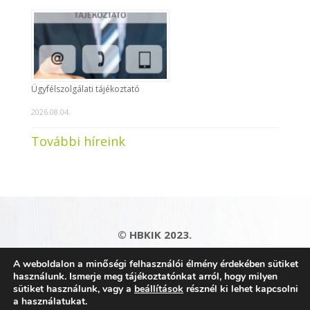
Ügyfélszolgálati tájékoztató
2026.08.04.
További híreink
© HBKIK 2023.
Adatkezelési tájékoztató
|
Impresszum
|
A weboldalon a minőségi felhasználói élmény érdekében sütiket
Kapcsolat
|
Honlaptérkép
használunk. Ismerje meg tájékoztatónkat arról, hogy milyen
sütiket használunk, vagy a
beállítások
résznél ki lehet kapcsolni
a használatukat.