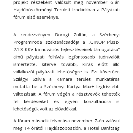
projekt részeként valósult meg november 6-án
Hajdúböszörményi Területi Irodánkban a Pályázati
fórum első eseménye.
A rendezvényen Dorogi Zoltán, a Széchenyi
Programiroda szaktanácsadója a „GINOP_Plusz-
2.1.3 KKV-k innovációs fejlesztéseinek támogatása”
című pályázati felhívás legfontosabb tudnivalóit
ismertette, kitérve további, kiírás előtt álló
vállalkozói pályázati lehetőségre is. Ezt követően
Szilágyi Szilvia a Kamara területi munkatársa
mutatta be a Széchenyi Kártya Max+ legfrissebb
változásait. A fórum végén a résztvevők tehették
fel kérdéseiket és egyéni konzultációra is
lehetőségük volt az előadókkal.
A fórum második felvonása november 7-én valósul
meg 14 órától Hajdúszoboszlón, a
Hotel Barátság