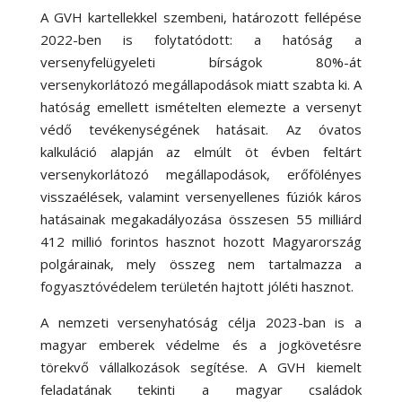
A GVH kartellekkel szembeni, határozott fellépése
2022-ben is folytatódott: a hatóság a
versenyfelügyeleti bírságok 80%-át
versenykorlátozó megállapodások miatt szabta ki. A
hatóság emellett ismételten elemezte a versenyt
védő tevékenységének hatásait. Az óvatos
kalkuláció alapján az elmúlt öt évben feltárt
versenykorlátozó megállapodások, erőfölényes
visszaélések, valamint versenyellenes fúziók káros
hatásainak megakadályozása összesen 55 milliárd
412 millió forintos hasznot hozott Magyarország
polgárainak, mely összeg nem tartalmazza a
fogyasztóvédelem területén hajtott jóléti hasznot.
A nemzeti versenyhatóság célja 2023-ban is a
magyar emberek védelme és a jogkövetésre
törekvő vállalkozások segítése. A GVH kiemelt
feladatának tekinti a magyar családok