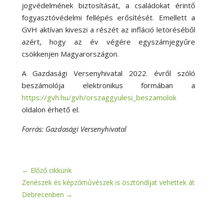
jogvédelmének biztosítását, a családokat érintő
fogyasztóvédelmi fellépés erősítését. Emellett a
GVH aktívan kiveszi a részét az infláció letöréséből
azért, hogy az év végére egyszámjegyűre
csökkenjen Magyarországon.
A Gazdasági Versenyhivatal 2022. évről szóló
beszámolója elektronikus formában a
https://gvh.hu/gvh/orszaggyulesi_beszamolok
oldalon érhető el.
Forrás: Gazdasági Versenyhivatal
←
Előző cikkünk
Zenészek és képzőművészek is ösztöndíjat vehettek át
Debrecenben
→