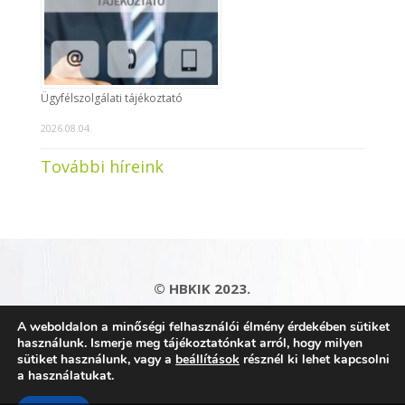
Ügyfélszolgálati tájékoztató
2026.08.04.
További híreink
© HBKIK 2023.
Adatkezelési tájékoztató
|
Impresszum
|
A weboldalon a minőségi felhasználói élmény érdekében sütiket
Kapcsolat
|
Honlaptérkép
használunk. Ismerje meg tájékoztatónkat arról, hogy milyen
sütiket használunk, vagy a
beállítások
résznél ki lehet kapcsolni
a használatukat.