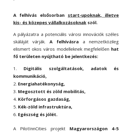
A felhívás elsősorban
start-upoknak, illetve
kis- és közepes vállalkozásoknak
szól.
A pályázatra a potenciális városi innovációk széles
skáláját várják.
A felhívásra
a nemzetközileg
elismert okos város modelleknek megfelelően
hat
fő területen nyújtható be jelentkezés:
Digitális szolgáltatások, adatok és
kommunikáció,
Energiahatékonyság,
Megosztott és zöld mobilitás,
Körforgásos gazdaság,
Kék-zöld infrastruktúra,
Egészség és jólét.
A PilotInnCities projekt
Magyarországon 4-5