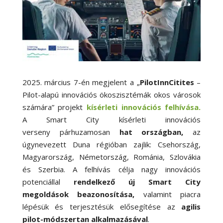
2025. március 7-én megjelent a „
PilotInnCitites
–
Pilot-alapú innovációs ökoszisztémák okos városok
számára” projekt
kísérleti innovációs felhívása.
A Smart City kísérleti innovációs
verseny párhuzamosan
hat országban,
az
úgynevezett Duna régióban zajlik: Csehország,
Magyarország, Németország, Románia, Szlovákia
és Szerbia.
A felhívás célja nagy innovációs
potenciállal
rendelkező új Smart City
megoldások beazonosítása,
valamint piacra
lépésük és terjesztésük elősegítése az
agilis
pilot-módszertan alkalmazásával
.