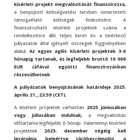
kísérleti projekt megvalósítását finanszírozza,
a benyújtott költségvetési tervben ismertetett
támogatható költségek fedezésére. A
finanszírozható kísérleti projektek száma a
rendelkezésre álló teljes keret és a beérkező
pályázatok által igényelt összegek függvényében
alakul.
Az egyes agilis kísérleti projektek 3-6
hónapig tartanak, és legfeljebb bruttó 10 000
EUR (áfával együtt) finanszírozásban
részesülhetnek
A pályázatok benyújtásának határideje 2025.
április 21., 23:59 (CET).
A kísérleti projektek várhatóan
2025 júniusában
vagy júliusában indulnak,
a megvalósítás
időtartama legfeljebb 6 hónap. Valamennyi kísérleti
projektnek
2025. december végéig kell
lezárulnia, beleértve záróbeszámolót, a