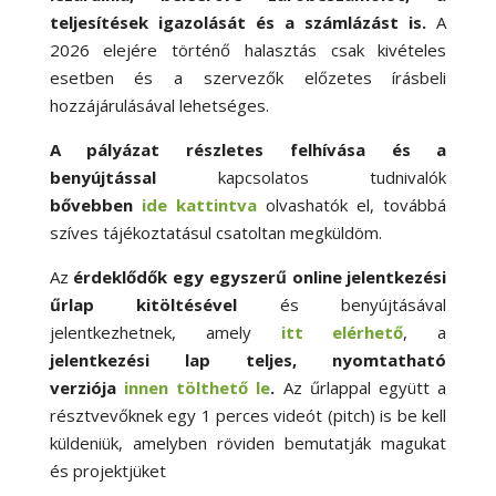
teljesítések igazolását és a számlázást is.
A
2026 elejére történő halasztás csak kivételes
esetben és a szervezők előzetes írásbeli
hozzájárulásával lehetséges.
A pályázat részletes felhívása és a
benyújtással
kapcsolatos tudnivalók
bővebben
ide kattintva
olvashatók el, továbbá
szíves tájékoztatásul csatoltan megküldöm.
Az
érdeklődők egy egyszerű online jelentkezési
űrlap kitöltésével
és benyújtásával
jelentkezhetnek, amely
itt elérhető
, a
jelentkezési lap teljes, nyomtatható
verziója
innen tölthető le
.
Az űrlappal együtt a
résztvevőknek egy 1 perces videót (pitch) is be kell
küldeniük, amelyben röviden bemutatják magukat
és projektjüket