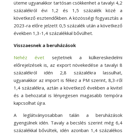
üteme ugyanakkor tartósan csökkenhet a tavalyi 4,2
százalékról évi 1,2 és 1,5 százalék közé a
következő esztendőkben. A közösségi fogyasztás a
2023-ra előre jelzett 0,5 százalék után a következő
években 1,3-1,4 százalékkal bővülhet.
Visszaesnek a beruházások
Nehéz évet
sejtetnek a külkereskedelmi
előrejelzések is, az export növekedése a tavalyi 8
százalékról idén 2,8 százalékra lassulhat,
ugyanakkor az import is fékez a PM szerint, 8,3-ről
1,4 százalékra, aztán a következő években a kivitel
és a behozatal is lényegesen magasabb tempóra
kapcsolhat újra.
A leglátványosabban talán a beruházások
gyengülnek idén. Tavaly a becslés szerint még 6,4
százalékkal bővültek, idén azonban 1,4 százalékos