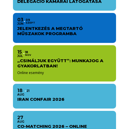
DELEGÁCIÓ KAMARAI LÁTOGATÁSA
03
09
SZEPT
JÚN
JELENTKEZÉS A MEGTARTÓ
MŰSZAKOK PROGRAMBA
15
18
NOV
JÚL
„CSINÁLJUK EGYÜTT”: MUNKAJOG A
GYAKORLATBAN!
Online esemény
18
21
AUG
IRAN CONFAIR 2026
27
AUG
CO-MATCHING 2026 – ONLINE