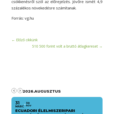
csökkenésről szól az előrejelzés. Jövőre ismét 4,9
százalékos növekedésre számítanak.
Forrás: vg.hu
←
Előző cikkünk
510 500 forint volt a bruttó átlagkereset
→
2026.AUGUSZTUS
31
30
NOV
MÁRC
ECUADORI ÉLELMISZERIPARI