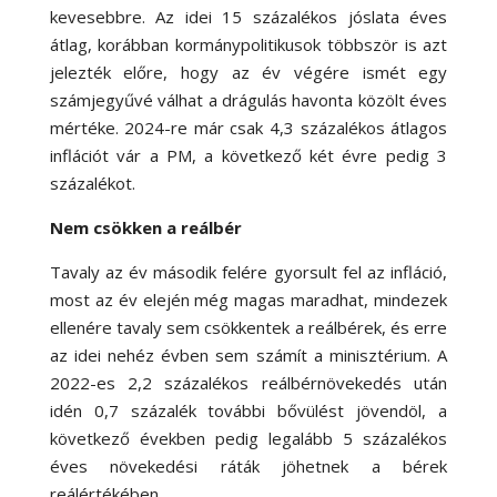
kevesebbre. Az idei 15 százalékos jóslata éves
átlag, korábban kormánypolitikusok többször is azt
jelezték előre, hogy az év végére ismét egy
számjegyűvé válhat a drágulás havonta közölt éves
mértéke. 2024-re már csak 4,3 százalékos átlagos
inflációt vár a PM, a következő két évre pedig 3
százalékot.
Nem csökken a reálbér
Tavaly az év második felére gyorsult fel az infláció,
most az év elején még magas maradhat, mindezek
ellenére tavaly sem csökkentek a reálbérek, és erre
az idei nehéz évben sem számít a minisztérium. A
2022-es 2,2 százalékos reálbérnövekedés után
idén 0,7 százalék további bővülést jövendöl, a
következő években pedig legalább 5 százalékos
éves növekedési ráták jöhetnek a bérek
reálértékében.