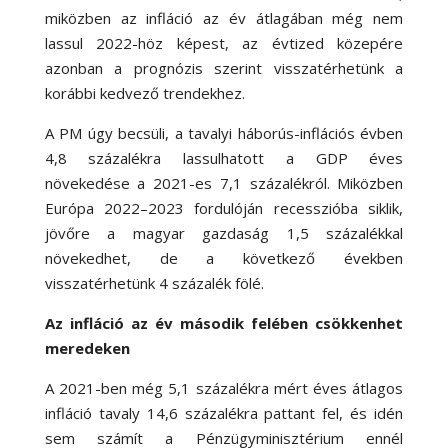
miközben az infláció az év átlagában még nem
lassul 2022-höz képest, az évtized közepére
azonban a prognózis szerint visszatérhetünk a
korábbi kedvező trendekhez.
A PM úgy becsüli, a tavalyi háborús-inflációs évben
4,8 százalékra lassulhatott a GDP éves
növekedése a 2021-es 7,1 százalékról. Miközben
Európa 2022–2023 fordulóján recesszióba siklik,
jövőre a magyar gazdaság 1,5 százalékkal
növekedhet, de a következő években
visszatérhetünk 4 százalék fölé.
Az infláció az év második felében csökkenhet
meredeken
A 2021-ben még 5,1 százalékra mért éves átlagos
infláció tavaly 14,6 százalékra pattant fel, és idén
sem számít a Pénzügyminisztérium ennél