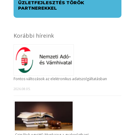
ÜZLETFEJLESZTÉS TÖRÖK
PARTNEREKKEL
Korábbi híreink
Fontos változások az elektronikus adatszolgáltatásban
2026.08.05.
„Csináljuk együtt”: Munkajog a gyakorlatban!