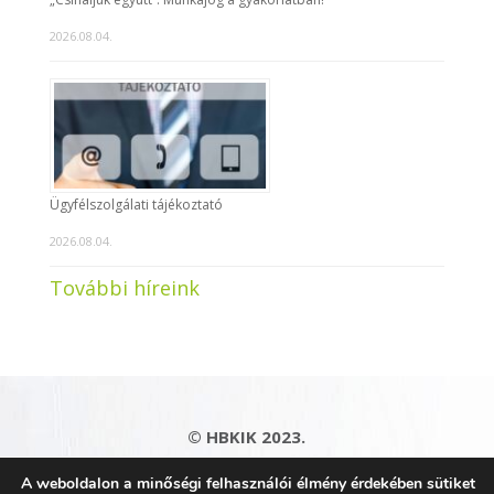
2026.08.04.
Ügyfélszolgálati tájékoztató
2026.08.04.
További híreink
© HBKIK 2023.
Adatkezelési tájékoztató
|
Impresszum
|
A weboldalon a minőségi felhasználói élmény érdekében sütiket
Kapcsolat
|
Honlaptérkép