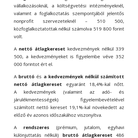
vállalkozásoknál, a költségvetési intézményeknél,
valamint a foglalkoztatás szempontjából jelentős
nonprofit szervezeteknél – 510 500,
közfoglalkoztatottak nélkül számolva 519 800 forint
volt.
A
nettó átlagkereset
kedvezmények nélkül 339
500, a kedvezményeket is figyelembe véve 352
000 forintot ért el.
A
bruttó
és
a kedvezmények nélkül számított
nettó átlagkereset
egyaránt 18,4
%-
kal nőtt.
A kedvezmények (valamint az adó- és
járulékmentességek) figyelembevételével
számított nettó kereset 19,1
%-
kal növekedett az
előző év azonos időszakához viszonyítva.
A
rendszeres
(prémium, jutalom, egyhavi
különjuttatás nélküli)
bruttó átlagkereset
486