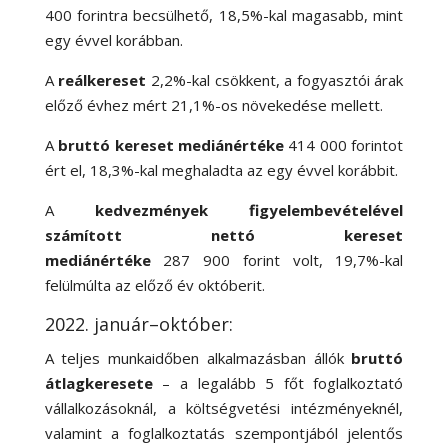
400 forintra becsülhető, 18,5
%-
kal magasabb, mint
egy évvel korábban.
A
reálkereset
2,2
%-
kal csökkent, a fogyasztói árak
előző évhez mért 21,1
%-
os növekedése mellett.
A
bruttó kereset mediánértéke
414 000 forintot
ért el, 18,3
%-
kal meghaladta az egy évvel korábbit.
A
kedvezmények figyelembevételével
számított nettó kereset
mediánértéke
287 900 forint volt, 19,7
%-
kal
felülmúlta az előző év októberit.
2022. január–október:
A teljes munkaidőben alkalmazásban állók
bruttó
átlagkeresete
– a legalább 5 főt foglalkoztató
vállalkozásoknál, a költségvetési intézményeknél,
valamint a foglalkoztatás szempontjából jelentős