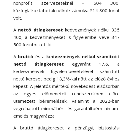
nonprofit szervezeteknél – 504 300,
közfoglalkoztatottak nélkül számolva 514 800 forint
volt.
A
nettó átlagkereset
kedvezmények nélkül 335
400, a kedvezményeket is figyelembe véve 347
500 forintot tett ki.
A
bruttó
és a
kedvezmények nélkül számított
nettó átlagkereset
egyaránt 17,6, a
kedvezmények figyelembevételével számított
nettó kereset pedig 18,3
%-
kal nőtt az előző évhez
képest. A jelentős mértékű növekedést elsősorban
az egyes előmeneteli rendszerekben előre
ütemezett béremelések, valamint a 2022-ben
végrehajtott minimálbér- és garantáltbérminimum-
emelés magyarázza.
A bruttó átlagkereset a pénzügyi, biztosítási