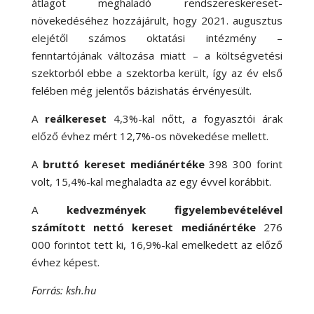
átlagot meghaladó rendszereskereset-
növekedéséhez hozzájárult, hogy 2021. augusztus
elejétől számos oktatási intézmény –
fenntartójának változása miatt – a költségvetési
szektorból ebbe a szektorba került, így az év első
felében még jelentős bázishatás érvényesült.
A
reálkereset
4,3
%-
kal nőtt, a fogyasztói árak
előző évhez mért 12,7
%-
os növekedése mellett.
A
bruttó kereset mediánértéke
398 300 forint
volt, 15,4
%-
kal meghaladta az egy évvel korábbit.
A
kedvezmények figyelembevételével
számított nettó kereset mediánértéke
276
000 forintot tett ki, 16,9
%-
kal emelkedett az előző
évhez képest.
Forrás: ksh.hu