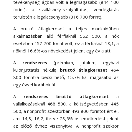
tevékenység ágban volt a legmagasabb (844 100
forint), a szálláshely-szolgáltatás, vendéglátás
területén a legalacsonyabb (316 700 forint).
A bruttó átlagkereset a teljes munkaidőben
alkalmazásban álló férfiaknál 552 500, a nők
esetében 457 700 forint volt, ez a férfiaknál 18,1, a
nőknél 16,6
%-
os növekedést jelent egy év alatt.
A
rendszeres
(prémium, jutalom, egyhavi
különjuttatás nélküli)
bruttó átlagkereset
464
800 forintra becsülhető, 15,7
%-
kal magasabb az
egy évvel korábbinál.
A
rendszeres bruttó átlagkereset
a
vállalkozásoknál 468 500, a költségvetésben 445
500, a nonprofit szektorban 493 800 forintot ért el,
ami 14,3, 16,2, illetve 28,5
%-
os emelkedést jelent
az előző évhez viszonyítva. A nonprofit szektor