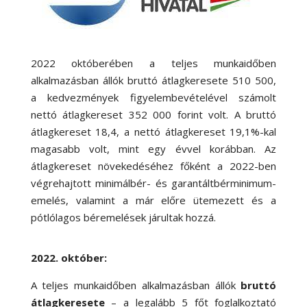
2022 októberében a teljes munkaidőben
alkalmazásban állók bruttó átlagkeresete 510 500,
a kedvezmények figyelembevételével számolt
nettó átlagkereset 352 000 forint volt. A bruttó
átlagkereset 18,4, a nettó átlagkereset 19,1%-kal
magasabb volt, mint egy évvel korábban. Az
átlagkereset növekedéséhez főként a 2022-ben
végrehajtott minimálbér- és garantáltbérminimum-
emelés, valamint a már előre ütemezett és a
pótlólagos béremelések járultak hozzá.
2022. október:
A teljes munkaidőben alkalmazásban állók
bruttó
átlagkeresete
– a legalább 5 főt foglalkoztató