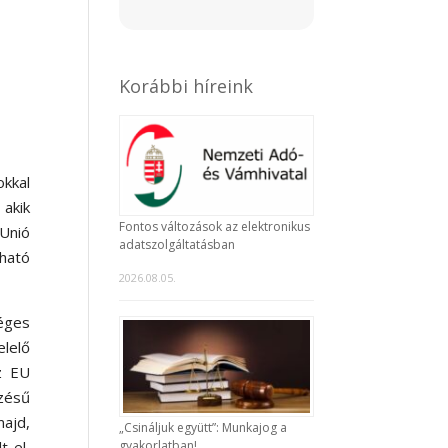
Korábbi híreink
okkal
akik
Fontos változások az elektronikus
 Unió
adatszolgáltatásban
tható
2026.08.05.
éges
lelő
z EU
zésű
ajd,
„Csináljuk együtt”: Munkajog a
gyakorlatban!
t el,