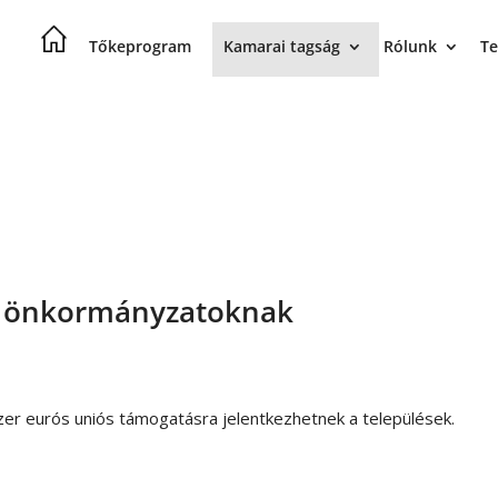
Tőkeprogram
Kamarai tagság
Rólunk
Te
yó önkormányzatoknak
zer eurós uniós támogatásra jelentkezhetnek a települések.