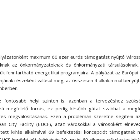
 pályázatonként maximum 60 ezer eurós támogatást nyújtó Város
knak az önkormányzatoknak és önkormányzati társulásoknak, 
ük fenntartható energetikai programjaira. A pályázat az Európai
mjának részeként valósul meg, az összesen 4 alkalommal benyúj
emberben.
e fontosabb helyi szinten is, azonban a tervezéshez szüks
zá megfelelő forrás, ez pedig később gátat szabhat a megfe
eres megvalósításának. Ezen a problémán szeretne segíteni a
n City Facility (EUCF), azaz Városokkal a városokért elneve
tt kiírás alkalmával 69 befektetési koncepciót támogatnak m
UCF korábbi két felhívásán 30, majd 69 sikeres pályázatot bírál