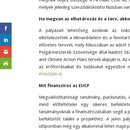
melyek jelenleg szerződéskötési fázisban van
Ha megvan az elhatározás és a terv, akkor
A pályázati lehetőség azoknak az önko
elkötelezettek a klímavédelem és a fenntar
előzetes tervvel, mely fókuszában az adott te
Polgármesterek Szövetsége által kiadott SE
and Climate Action Plan) tervek alapján is. A
az erőforrásaikat és tudásukat egyesítve n
érhetőek el.
Mit finanszíroz az EUCF
Megvalósíthatósági tanulmány, piackutatás
mind előfeltételei egy sikeres befekte
tanulmányoknak a finanszírozásában segít a p
befektetőt találni a projekthez. A jelen pá
időpontban még egy alkalommal lehet majd pá