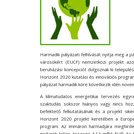
Harmadik pályázati felhívását nyitja meg a
városokért (EUCF) nemzetközi projekt azo
beruházási koncepciót dolgoznak ki település
Horizont 2020 kutatási és innovációs progra
pályázat harmadik köre következik idén nov
A klímatudatos energetikai tervezés egyr
szaktudás sokszor hiányos vagy nincs hoz
befektető felkutatásának és a projekt sik
Horizont 2020 projekt keretében a Europea
program. Az immáron harmadjára meghirdete
melynek teljes összege 4.14 millió EUR. Az E