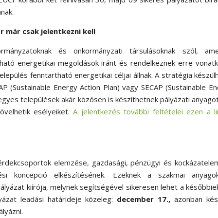
nak.
 már csak jelentkezni kell
rmányzatoknak és önkormányzati társulásoknak szól, ame
tható energetikai megoldások iránt és rendelkeznek erre vonat
lepülés fenntartható energetikai céljai állnak. A stratégia készül
AP (Sustainable Energy Action Plan) vagy SECAP (Sustainable E
z egyes települések akár közösen is készíthetnek pályázati anyagot
övelhetik esélyeiket.
A jelentkezés további feltételei ezen a l
, érdekcsoportok elemzése, gazdasági, pénzügyi és kockázatel
tési koncepció elkészítésének. Ezeknek a szakmai anyagok
ályázat kiírója, melynek segítségével sikeresen lehet a későbbi
lyázat leadási határideje közeleg:
december 17.,
azonban kés
lyázni.