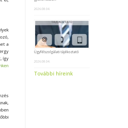
2026.08.04.
lyek
kozó,
het a
nergy
Ügyfélszolgálati tájékoztató
, így
2026.08.04.
inken
További híreink
emzés
nak,
ekben
őbbi