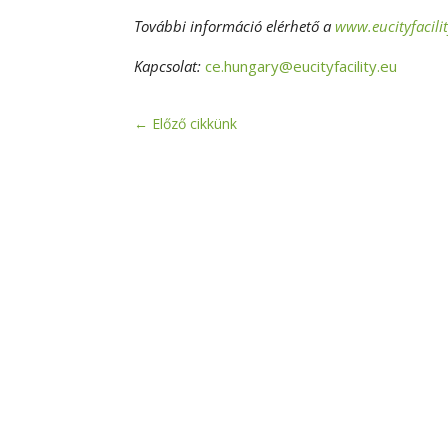
További információ elérhető a
www.eucityfacili
Kapcsolat:
ce.hungary@eucityfacility.eu
←
Előző cikkünk