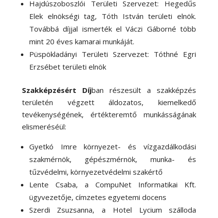
Hajdúszoboszlói Területi Szervezet: Hegedűs
Elek elnökségi tag, Tóth István területi elnök.
Továbbá díjjal ismerték el Váczi Gáborné több
mint 20 éves kamarai munkáját.
Püspökladányi Területi Szervezet: Tóthné Egri
Erzsébet területi elnök
Szakképzésért Díj
ban részesült a szakképzés
területén végzett áldozatos, kiemelkedő
tevékenységének, értékteremtő munkásságának
elismeréséül:
Gyetkó Imre környezet- és vízgazdálkodási
szakmérnök, gépészmérnök, munka- és
tűzvédelmi, környezetvédelmi szakértő
Lente Csaba, a CompuNet Informatikai Kft.
ügyvezetője, címzetes egyetemi docens
Szerdi Zsuzsanna, a Hotel Lycium szálloda