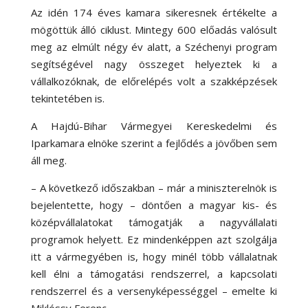
Az idén 174 éves kamara sikeresnek értékelte a
mögöttük álló ciklust. Mintegy 600 előadás valósult
meg az elmúlt négy év alatt, a Széchenyi program
segítségével nagy összeget helyeztek ki a
vállalkozóknak, de előrelépés volt a szakképzések
tekintetében is.
A Hajdú-Bihar Vármegyei Kereskedelmi és
Iparkamara elnöke szerint a fejlődés a jövőben sem
áll meg.
– A következő időszakban – már a miniszterelnök is
bejelentette, hogy – döntően a magyar kis- és
középvállalatokat támogatják a nagyvállalati
programok helyett. Ez mindenképpen azt szolgálja
itt a vármegyében is, hogy minél több vállalatnak
kell élni a támogatási rendszerrel, a kapcsolati
rendszerrel és a versenyképességgel – emelte ki