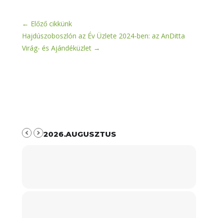
←
Előző cikkünk
Hajdúszoboszlón az Év Üzlete 2024-ben: az AnDitta
Virág- és Ajándéküzlet
→
2026.AUGUSZTUS