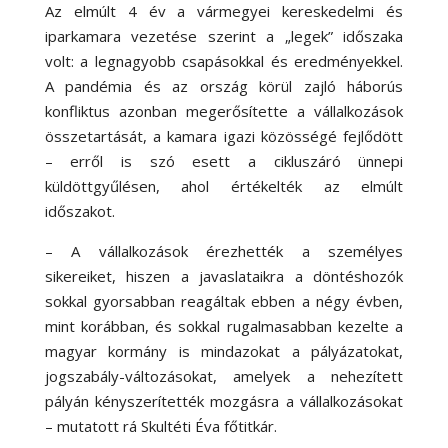
Az elmúlt 4 év a vármegyei kereskedelmi és
iparkamara vezetése szerint a „legek” időszaka
volt: a legnagyobb csapásokkal és eredményekkel.
A pandémia és az ország körül zajló háborús
konfliktus azonban megerősítette a vállalkozások
összetartását, a kamara igazi közösségé fejlődött
– erről is szó esett a cikluszáró ünnepi
küldöttgyűlésen, ahol értékelték az elmúlt
időszakot.
– A vállalkozások érezhették a személyes
sikereiket, hiszen a javaslataikra a döntéshozók
sokkal gyorsabban reagáltak ebben a négy évben,
mint korábban, és sokkal rugalmasabban kezelte a
magyar kormány is mindazokat a pályázatokat,
jogszabály-változásokat, amelyek a nehezített
pályán kényszerítették mozgásra a vállalkozásokat
– mutatott rá Skultéti Éva főtitkár.