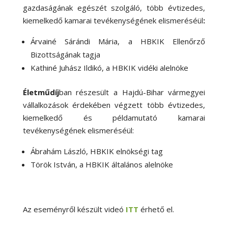
gazdaságának egészét szolgáló, több évtizedes,
kiemelkedő kamarai tevékenységének elismeréséül
:
Árvainé Sárándi Mária, a HBKIK Ellenőrző
Bizottságának tagja
Kathiné Juhász Ildikó, a HBKIK vidéki alelnöke
Életműdíj
ban részesült a Hajdú-Bihar vármegyei
vállalkozások érdekében végzett több évtizedes,
kiemelkedő és példamutató kamarai
tevékenységének elismeréséül:
Ábrahám László, HBKIK elnökségi tag
Török István, a HBKIK általános alelnöke
Az eseményről készült videó
ITT
érhető el.