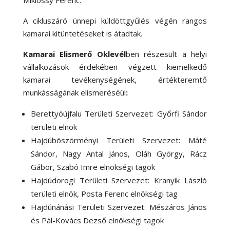
Miklóssy Ferenc.
A cikluszáró ünnepi küldöttgyűlés végén rangos
kamarai kitüntetéseket is átadtak.
Kamarai Elismerő Oklevél
ben részesült a helyi
vállalkozások érdekében végzett kiemelkedő
kamarai tevékenységének, értékteremtő
munkásságának elismeréséül
:
Berettyóújfalu Területi Szervezet: Győrfi Sándor
területi elnök
Hajdúböszörményi Területi Szervezet: Máté
Sándor, Nagy Antal János, Oláh György, Rácz
Gábor, Szabó Imre elnökségi tagok
Hajdúdorogi Területi Szervezet: Kranyik László
területi elnök, Posta Ferenc elnökségi tag
Hajdúnánási Területi Szervezet: Mészáros János
és Pál-Kovács Dezső elnökségi tagok