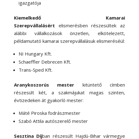
igazgatója
Kiemelkedő Kamarai
Szerepvállalásért
elismerésben részesültek az
alábbi vállalkozások önzetlen, elkötelezett,
példamutató kamarai szerepvállalásuk elismeréséül:
NI Hungary Kft.
Schaeffler Debrecen Kft.
Trans-Sped Kft.
Aranykoszorús mester
kitüntető címben
részesült két, a szakmájukat magas szinten,
évtizedeken át gyakorló mester:
Máté Piroska fodrászmester
Szabó Attila autószerelő mester
Sesztina Díj
ban részesült Hajdú-Bihar vármegye