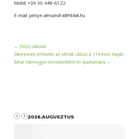
Mobil: +36 30 448-6122
E-mail: pintye.alexandra@hbkik.hu
←
Előző cikkünk
Sikeresnek értékelte az elmúlt ciklust a 174 éves Hajdú-
Bihar Vármegyei Kereskedelmi és Iparkamara
→
2026.AUGUSZTUS