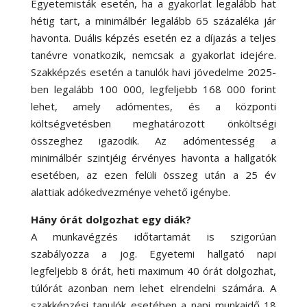
Egyetemisták esetén, ha a gyakorlat legalább hat
hétig tart, a minimálbér legalább 65 százaléka jár
havonta. Duális képzés esetén ez a díjazás a teljes
tanévre vonatkozik, nemcsak a gyakorlat idejére.
Szakképzés esetén a tanulók havi jövedelme 2025-
ben legalább 100 000, legfeljebb 168 000 forint
lehet, amely adómentes, és a központi
költségvetésben meghatározott önköltségi
összeghez igazodik. Az adómentesség a
minimálbér szintjéig érvényes havonta a hallgatók
esetében, az ezen felüli összeg után a 25 év
alattiak adókedvezménye vehető igénybe.
Hány órát dolgozhat egy diák?
A munkavégzés időtartamát is szigorúan
szabályozza a jog. Egyetemi hallgató napi
legfeljebb 8 órát, heti maximum 40 órát dolgozhat,
túlórát azonban nem lehet elrendelni számára. A
szakképzési tanulók esetében a napi munkaidő 18