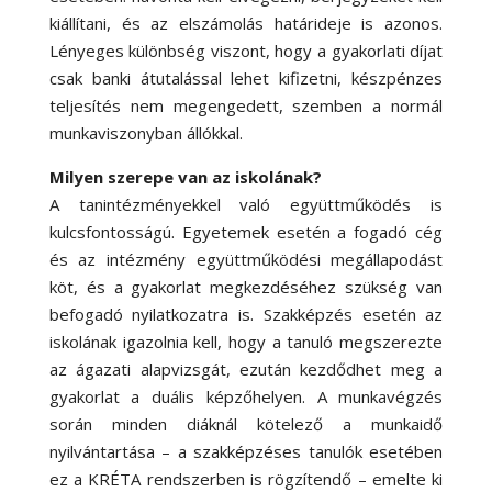
kiállítani, és az elszámolás határideje is azonos.
Lényeges különbség viszont, hogy a gyakorlati díjat
csak banki átutalással lehet kifizetni, készpénzes
teljesítés nem megengedett, szemben a normál
munkaviszonyban állókkal.
Milyen szerepe van az iskolának?
A tanintézményekkel való együttműködés is
kulcsfontosságú. Egyetemek esetén a fogadó cég
és az intézmény együttműködési megállapodást
köt, és a gyakorlat megkezdéséhez szükség van
befogadó nyilatkozatra is. Szakképzés esetén az
iskolának igazolnia kell, hogy a tanuló megszerezte
az ágazati alapvizsgát, ezután kezdődhet meg a
gyakorlat a duális képzőhelyen. A munkavégzés
során minden diáknál kötelező a munkaidő
nyilvántartása – a szakképzéses tanulók esetében
ez a KRÉTA rendszerben is rögzítendő – emelte ki