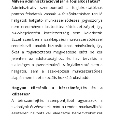
Milyen adminisztrációval jár a foglalkoztatás?
Adminisztratív szempontból a foglalkoztatóknak
pontos feladataik vannak. A felsőoktatásban tanuló
hallgatók hallgatói munkaszerződéses jogviszonya
nem eredményez biztosítási kötelezettséget, így
NAV-bejelentési kötelezettség sem keletkezik.
Ezzel szemben a szakképzési munkaszerződéssel
rendelkező tanulók biztosítottnak minősülnek, így
őket a foglalkoztatás megkezdése előtt be kell
jelenteni az adóhatósághoz, és havi bevallás is
szükséges a jövedelmükről. A foglalkoztató sem a
hallgatói, sem a szakképzési munkaszerződés
alapján nem fizet szociális hozzájárulási adót.
Hogyan történik a bérszámfejtés és a
kifizetés?
A bérszámfejtés szempontjából ugyanazok a
szabályok érvényesek, mint a rendes munkavállalók
esetében: havonta kell elvégezni, bérjegyzéket kell