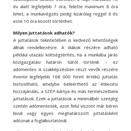
év alatt legfeljebb 7 óra, felette maximum 8 óra
lehet, a munkavégzés pedig kizárólag reggel 6 és
este 10 óra között történhet.
Milyen juttatások adhatók?
A juttatások tekintetében is kedvező lehetőségek
állnak rendelkezésre. A diákok részére adható
például utazási költségtérítés, ha a munkába járás
közigazgatási határon túlról történik – ez
adómentes. A szakképzésben részt vevők részére
évente legfeljebb 168 000 forint értékű juttatás
biztosítható, amelybe beleérthető az étkezési
hozzájárulás, a SZÉP-kártya és más természetbeni
juttatások. Ezek a juttatások a minimálbér szintjéig
szintén adómentesek, azon felül viszont már béren
kívüli vagy egyes meghatározott juttatásként
adóznak a foglalkoztatónál.