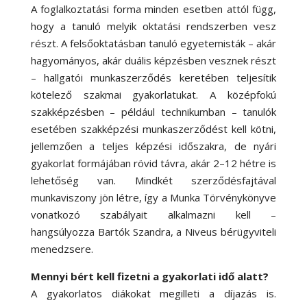
A foglalkoztatási forma minden esetben attól függ,
hogy a tanuló melyik oktatási rendszerben vesz
részt. A felsőoktatásban tanuló egyetemisták – akár
hagyományos, akár duális képzésben vesznek részt
– hallgatói munkaszerződés keretében teljesítik
kötelező szakmai gyakorlatukat. A középfokú
szakképzésben – például technikumban – tanulók
esetében szakképzési munkaszerződést kell kötni,
jellemzően a teljes képzési időszakra, de nyári
gyakorlat formájában rövid távra, akár 2–12 hétre is
lehetőség van. Mindkét szerződésfajtával
munkaviszony jön létre, így a Munka Törvénykönyve
vonatkozó szabályait alkalmazni kell –
hangsúlyozza
Bartók Szandra,
a Niveus bérügyviteli
menedzsere.
Mennyi bért kell fizetni a gyakorlati idő alatt?
A gyakorlatos diákokat megilleti a díjazás is.