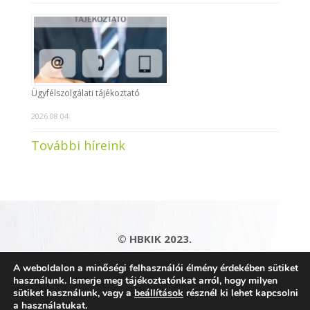
Ügyfélszolgálati tájékoztató
2026.08.04.
További híreink
© HBKIK 2023.
Adatkezelési tájékoztató
|
Impresszum
|
A weboldalon a minőségi felhasználói élmény érdekében sütiket
Kapcsolat
|
Honlaptérkép
használunk. Ismerje meg tájékoztatónkat arról, hogy milyen
sütiket használunk, vagy a
beállítások
résznél ki lehet kapcsolni
a használatukat.