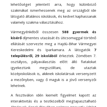
lehetőséget jelentett arra, hogy különböző
szakmákat ismerhessenek meg az országból ide
látogató általános iskolások, és kedvet kaphassanak
valamely szakma választásához.
Vármegyénkéből összesen
588 gyermek és
kísérő
díjmentes utazását és úticsomaggal történő
ellátását szervezte meg a Hajdú-Bihar Vármegyei
Kereskedelmi és Iparkamara. A látogatók
7
településről, 29 iskolából
érkeztek. Zömében 7.
osztályos, pályaválasztás előtt álló fiatalokat
igyekeztünk megszólítani, de utaztak
középiskolások is, akiknek iskolatársuk versenyzett
a mezőnyben, vagy ő maguk is a jövő versenyzői
lehetnek.
A fesztiválon idén kiemelt figyelmet kapott az
interaktivitás és a testközelből megtapasztalható
élmények. Ennek fényében számos innovatív újítást