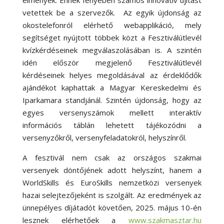
vetettek be a szervezők. Az egyik újdonság az
okostelefonról elérhető webapplikáció, mely
segítséget nyújtott többek közt a Fesztiválútlevél
kvízkérdéseinek megválaszolásában is. A szintén
idén először megjelenő Fesztiválútlevél
kérdéseinek helyes megoldásával az érdeklődők
ajándékot kaphattak a Magyar Kereskedelmi és
Iparkamara standjánál. Szintén újdonság, hogy az
egyes versenyszámok mellett interaktív
információs táblán lehetett tájékozódni a
versenyzőkről, versenyfeladatokról, helyszínről.
A fesztivál nem csak az országos szakmai
versenyek döntőjének adott helyszínt, hanem a
WorldSkills és EuroSkills nemzetközi versenyek
hazai selejtezőjeként is szolgált. Az eredmények az
ünnepélyes díjátadót követően, 2025. május 10-én
lesznek elérhetőek a
www.szakmasztar.hu